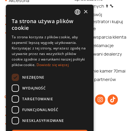
Akcesoria
Instalacyjnych 👨‍🔧
samochodowe
×
Sprawdź swój
Smartwatche
Ta strona używa plików
wideorejestrator i kupuj
POLISH
Stacja zasilania
cookie
rozważnie
Sklep
SLOVAK
Centrum wsparcia klienta
Ta strona korzysta z plików cookie, aby
zapewnić lepszą wygodę użytkowania.
ENGLISH
Zwroty i reklamacje
Korzystając z tej strony, wyrażasz zgodę na
CZECH
Autoryzowani dealerzy
używanie przez nas wszystkich plików
cookie zgodnie z warunkami naszej polityki
Aplikacja
plików cookie.
Dowiedz się więcej
Porównanie kamer 70mai
NIEZBĘDNE
70mai dla partnerów
WYDAJNOŚĆ
O nas
TARGETOWANIE
O 70mai
FUNKCJONALNOŚĆ
Polityka prywatności
NIESKLASYFIKOWANE
Współpraca B2B