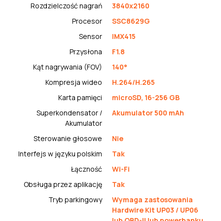
Rozdzielczość nagrań
3840x2160
Procesor
SSC8629G
Sensor
IMX415
Przysłona
F1.8
Kąt nagrywania (FOV)
140°
Kompresja wideo
H.264/H.265
Karta pamięci
microSD, 16-256 GB
Superkondensator /
Akumulator 500 mAh
Akumulator
Sterowanie głosowe
Nie
Interfejs w języku polskim
Tak
Łączność
Wi-Fi
Obsługa przez aplikację
Tak
Tryb parkingowy
Wymaga zastosowania
Hardwire Kit UP03 / UP06
lub OBD-II lub powerbanku