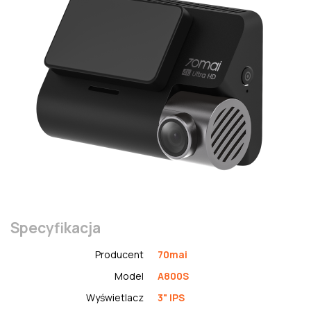
Specyfikacja
Producent
70mai
Model
A800S
Wyświetlacz
3" IPS