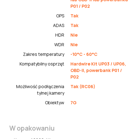
P01 / P02
GPS
Tak
ADAS
Tak
HDR
Nie
WDR
Nie
Zakres temperatury
-10°C - 60°C
Kompatybilny osprzęt
Hardwire Kit UP03 / UP06,
OBD-II, powerbank P01 /
P02
Możliwość podłączenia
Tak (RC06)
tylnej kamery
Obiektyw
7G
W opakowaniu