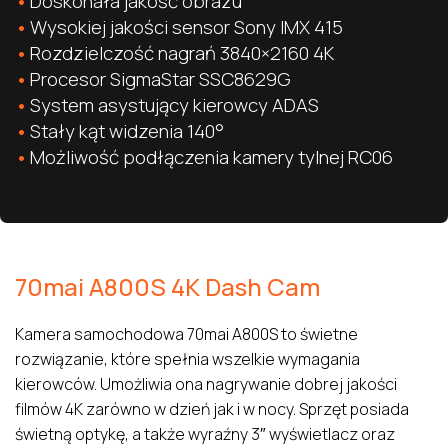
Doskonała jakość obrazu
Wysokiej jakości sensor Sony IMX 415
Rozdzielczość nagrań 3840×2160 4K
Procesor SigmaStar SSC8629G
System asystujący kierowcy ADAS
Stały kąt widzenia 140°
Możliwość podłączenia kamery tylnej RC06
70mai A800S 4K Dash Cam
Kamera samochodowa 70mai A800S to świetne
rozwiązanie, które spełnia wszelkie wymagania
kierowców. Umożliwia ona nagrywanie dobrej jakości
filmów 4K zarówno w dzień jak i w nocy. Sprzęt posiada
świetną optykę, a także wyraźny 3″ wyświetlacz oraz