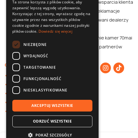
Centrum wsparcia klienta
Ta strona korzysta z plików cookie, aby
zapewnić lepszą wygodę użytkowania.
ENGLISH
Zwroty i reklamacje
Korzystając z tej strony, wyrażasz zgodę na
CZECH
Autoryzowani dealerzy
używanie przez nas wszystkich plików
cookie zgodnie z warunkami naszej polityki
Aplikacja
plików cookie.
Dowiedz się więcej
Porównanie kamer 70mai
NIEZBĘDNE
70mai dla partnerów
WYDAJNOŚĆ
O nas
TARGETOWANIE
O 70mai
FUNKCJONALNOŚĆ
Polityka prywatności
NIESKLASYFIKOWANE
Współpraca B2B
Baza wiedzy
AKCEPTUJ WSZYSTKIE
Kontakt
ODRZUĆ WSZYSTKIE
POKAŻ SZCZEGÓŁY