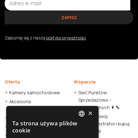
Zapoznaj się z naszą
polityką prywatności
Oferta
Wsparcie
Kamery samochodowe
Sieć Punktów
Sprzedażowo –
Akcesoria
Instalacyjnych 👨‍🔧
samochodowe
×
Sprawdź swój
Smartwatche
Ta strona używa plików
wideorejestrator i kupuj
POLISH
Stacja zasilania
cookie
rozważnie
Sklep
SLOVAK