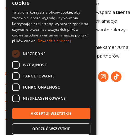
cookie
rozważnie
Sklep
SLOVAK
Centrum wsparcia klienta
Ta strona korzysta z plików cookie, aby
zapewnić lepszą wygodę użytkowania.
ENGLISH
Zwroty i reklamacje
Korzystając z tej strony, wyrażasz zgodę na
CZECH
Autoryzowani dealerzy
używanie przez nas wszystkich plików
cookie zgodnie z warunkami naszej polityki
Aplikacja
plików cookie.
Dowiedz się więcej
Porównanie kamer 70mai
NIEZBĘDNE
70mai dla partnerów
WYDAJNOŚĆ
O nas
TARGETOWANIE
O 70mai
FUNKCJONALNOŚĆ
Polityka prywatności
NIESKLASYFIKOWANE
Współpraca B2B
Baza wiedzy
AKCEPTUJ WSZYSTKIE
Kontakt
ODRZUĆ WSZYSTKIE