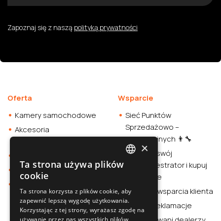
Zapoznaj się z naszą
polityką prywatności
Oferta
Wsparcie
Kamery samochodowe
Sieć Punktów
Sprzedażowo –
Akcesoria
Instalacyjnych 👨‍🔧
samochodowe
×
Sprawdź swój
Smartwatche
Ta strona używa plików
wideorejestrator i kupuj
POLISH
Stacja zasilania
cookie
rozważnie
Sklep
SLOVAK
Centrum wsparcia klienta
Ta strona korzysta z plików cookie, aby
zapewnić lepszą wygodę użytkowania.
ENGLISH
Zwroty i reklamacje
Korzystając z tej strony, wyrażasz zgodę na
CZECH
Autoryzowani dealerzy
używanie przez nas wszystkich plików