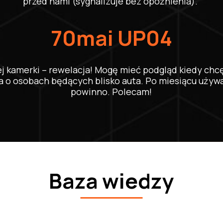
przed nami (sygnalizuje bez opóźnienia).
70mai UP04
j kamerki – rewelacja! Mogę mieć podgląd kiedy chc
 o osobach będących blisko auta. Po miesiącu używa
powinno. Polecam!
Baza wiedzy