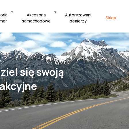
oria
Akcesoria
Autoryzowani
Sklep
amer
samochodowe
dealerzy
ziel się swoją
rakcyjne