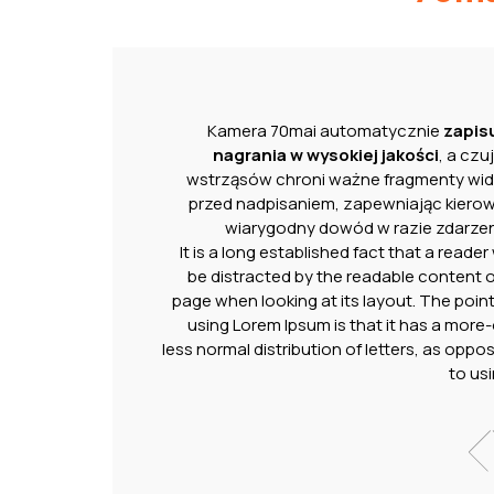
Kamera 70mai automatycznie
zapis
nagrania w wysokiej jakości
, a czu
wstrząsów chroni ważne fragmenty wi
przed nadpisaniem, zapewniając kiero
wiarygodny dowód w razie zdarzen
It is a long established fact that a reader w
be distracted by the readable content o
page when looking at its layout. The point
using Lorem Ipsum is that it has a more-
less normal distribution of letters, as oppo
to usi