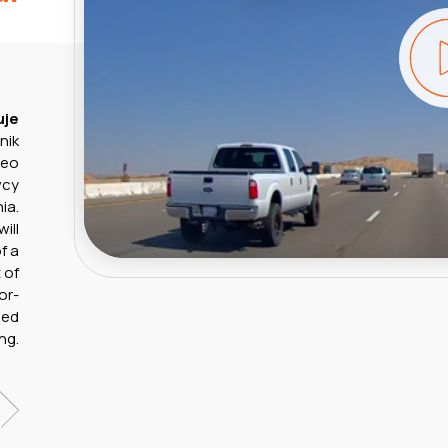
uje
jnik
deo
wcy
ia.
ill
f a
 of
or-
sed
ng.