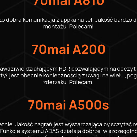
70mai A810
o dobra komunikacja z appką na tel. Jakość bardzo d
montażu. Polecam!
70mai A200
rawdziwie działającym HDR pozwalającym na odczyt t
ył jest obecnie koniecznością z uwagi na wielu „po
zderzaku. Polecam.
70mai A500s
etnie. Jakość nagrań jest wystarczająca by sczytać r
nkcje systemu ADAS działają dobrze, w szczególnoś