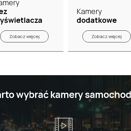
amery
ez
Kamery
yświetlacza
dodatkowe
Zobacz więcej
Zobacz więcej
arto wybrać kamery samocho