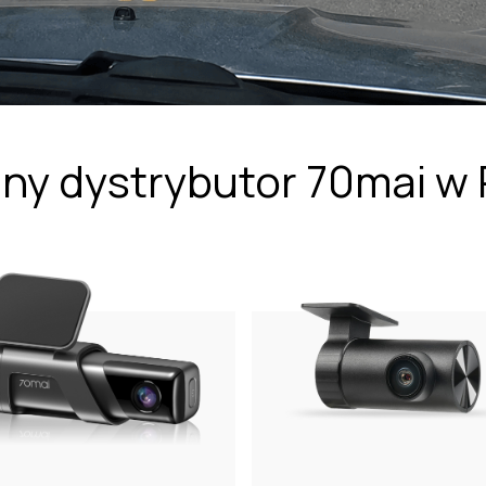
lny dystrybutor 70mai w