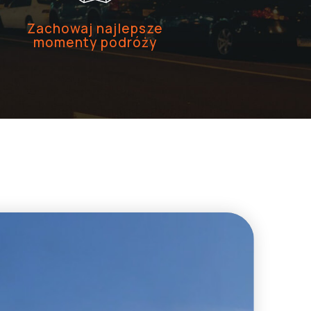
Zachowaj najlepsze
momenty podróży