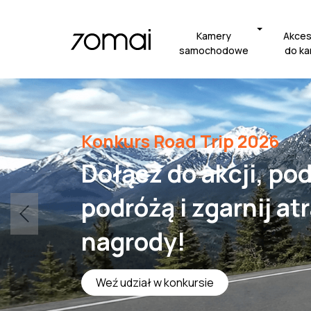
Kamery
Akces
samochodowe
do k
Konkurs Road Trip 2026
Dołącz do akcji, pod
podróżą i zgarnij at
nagrody!
Weź udział w konkursie