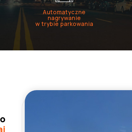
Automatyczne
nagrywanie
w trybie parkowania
eo
ai