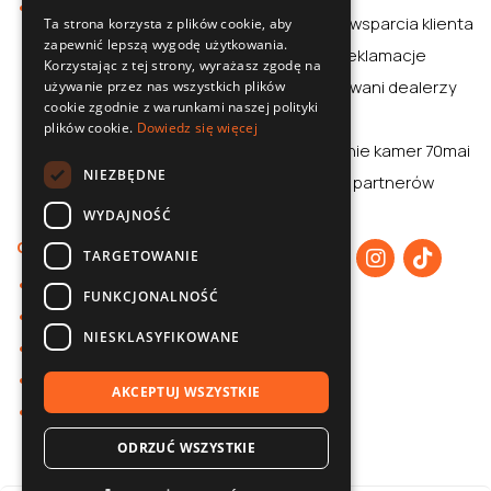
Sklep
SLOVAK
Centrum wsparcia klienta
Ta strona korzysta z plików cookie, aby
zapewnić lepszą wygodę użytkowania.
ENGLISH
Zwroty i reklamacje
Korzystając z tej strony, wyrażasz zgodę na
CZECH
Autoryzowani dealerzy
używanie przez nas wszystkich plików
cookie zgodnie z warunkami naszej polityki
Aplikacja
plików cookie.
Dowiedz się więcej
Porównanie kamer 70mai
NIEZBĘDNE
70mai dla partnerów
WYDAJNOŚĆ
O nas
TARGETOWANIE
O 70mai
FUNKCJONALNOŚĆ
Polityka prywatności
NIESKLASYFIKOWANE
Współpraca B2B
Baza wiedzy
AKCEPTUJ WSZYSTKIE
Kontakt
ODRZUĆ WSZYSTKIE