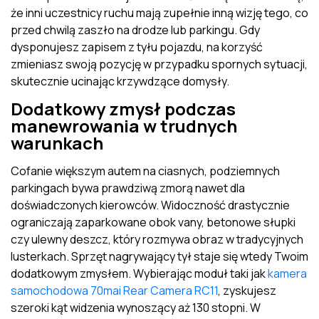
że inni uczestnicy ruchu mają zupełnie inną wizję tego, co
przed chwilą zaszło na drodze lub parkingu. Gdy
dysponujesz zapisem z tyłu pojazdu, na korzyść
zmieniasz swoją pozycję w przypadku spornych sytuacji,
skutecznie ucinając krzywdzące domysły.
Dodatkowy zmysł podczas
manewrowania w trudnych
warunkach
Cofanie większym autem na ciasnych, podziemnych
parkingach bywa prawdziwą zmorą nawet dla
doświadczonych kierowców. Widoczność drastycznie
ograniczają zaparkowane obok vany, betonowe słupki
czy ulewny deszcz, który rozmywa obraz w tradycyjnych
lusterkach. Sprzęt nagrywający tył staje się wtedy Twoim
dodatkowym zmysłem. Wybierając moduł taki jak
kamera
samochodowa 70mai Rear Camera RC11
, zyskujesz
szeroki kąt widzenia wynoszący aż 130 stopni. W