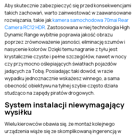
Aby skutecznie zabezpieczyć się przed konsekwencjami
takich zachowań, warto zainwestować w zaawansowane
rozwiązania, takie jak
kamera samochodowa 70mai Rear
Camera RC12 HDR
. Zastosowana w niej technologia High
Dynamic Range wybitnie poprawia jakość obrazu
poprzez zrównoważenie jasności, eliminację szumów i
nasycenie kolorów. Dzięki temu nagranie z tyłu jest
krystalicznie czyste i pełne szczegółów, nawet w nocy
czy przy mocno oślepiających światłach pojazdów
jadących za Tobą. Posiadając taki dowód, w razie
wypadku jednoznacznie wskażesz winnego, a sama
obecność obiektywu na tylnej szybie często działa
studząco na zapędy piratów drogowych.
System instalacji niewymagający
wysiłku
Wielu kierowców obawia się, że montaż kolejnego
urządzenia wiąże się ze skomplikowaną ingerencją w