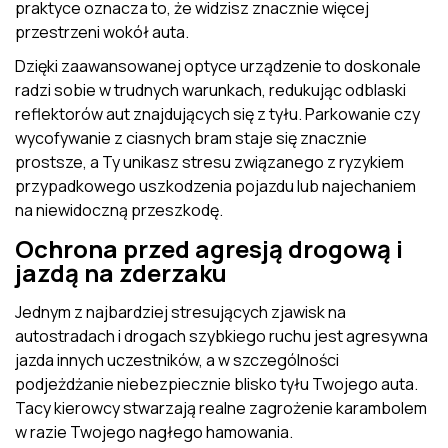
praktyce oznacza to, że widzisz znacznie więcej
przestrzeni wokół auta.
Dzięki zaawansowanej optyce urządzenie to doskonale
radzi sobie w trudnych warunkach, redukując odblaski
reflektorów aut znajdujących się z tyłu. Parkowanie czy
wycofywanie z ciasnych bram staje się znacznie
prostsze, a Ty unikasz stresu związanego z ryzykiem
przypadkowego uszkodzenia pojazdu lub najechaniem
na niewidoczną przeszkodę.
Ochrona przed agresją drogową i
jazdą na zderzaku
Jednym z najbardziej stresujących zjawisk na
autostradach i drogach szybkiego ruchu jest agresywna
jazda innych uczestników, a w szczególności
podjeżdżanie niebezpiecznie blisko tyłu Twojego auta.
Tacy kierowcy stwarzają realne zagrożenie karambolem
w razie Twojego nagłego hamowania.