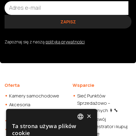
Zapoznaj się z naszą
polityką prywatności
Oferta
Wsparcie
Kamery samochodowe
Sieć Punktów
Sprzedażowo –
Akcesoria
Instalacyjnych 👨‍🔧
samochodowe
×
Sprawdź swój
Smartwatche
Ta strona używa plików
wideorejestrator i kupuj
POLISH
Stacja zasilania
cookie
rozważnie