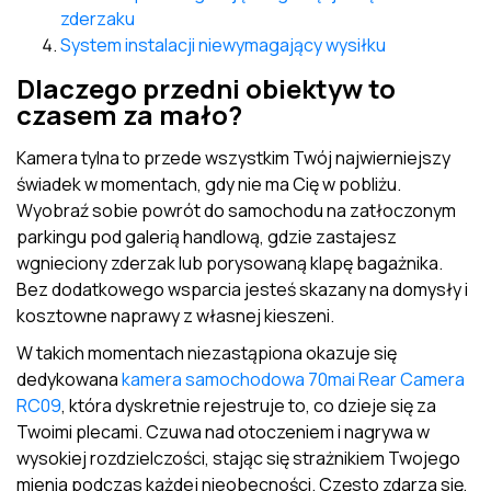
zderzaku
System instalacji niewymagający wysiłku
Dlaczego przedni obiektyw to
czasem za mało?
Kamera tylna to przede wszystkim Twój najwierniejszy
świadek w momentach, gdy nie ma Cię w pobliżu.
Wyobraź sobie powrót do samochodu na zatłoczonym
parkingu pod galerią handlową, gdzie zastajesz
wgnieciony zderzak lub porysowaną klapę bagażnika.
Bez dodatkowego wsparcia jesteś skazany na domysły i
kosztowne naprawy z własnej kieszeni.
W takich momentach niezastąpiona okazuje się
dedykowana
kamera samochodowa 70mai Rear Camera
RC09
, która dyskretnie rejestruje to, co dzieje się za
Twoimi plecami. Czuwa nad otoczeniem i nagrywa w
wysokiej rozdzielczości, stając się strażnikiem Twojego
mienia podczas każdej nieobecności. Często zdarza się,