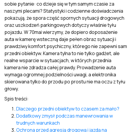
sobie pytanie: co dzieje się w tym samym czasie za
naszymi plecami? Statystyki i codzienne doświadczenia
pokazują, że spora część spornych sytuacji drogowych
oraz uszkodzeń parkingowych dotyczy właśnie tyłu
pojazdu. W 70mai wierzymy, że dopiero doposażenie
auta w kamerę wsteczną daje pełen obraz sytuacji i
prawdziwy komfort psychiczny, którego nie zapewni sam
przedni obiektyw. Kamera tylna to nie tylko gadżet, ale
realne wsparcie w sytuacjach, w których przednia
kamera nie zdradza całej prawdy. Prowadzenie auta
wymaga ogromnej podzielności uwagi, a elektronika
skierowana tylko do przodu po prostu nie ma oczu z tyłu
głowy.
Spis treści:
Dlaczego przedni obiektyw to czasem za mało?
Dodatkowy zmysł podczas manewrowania w
trudnych warunkach
Ochrona przed agresją drogową i jazdą na