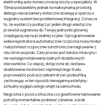
elektronikę auta i koniecznością wizyty u specjalisty. W
70mai postawiliśmy jednak na maksymalną prostotę,
dlatego nasze kamery wsteczne działają w oparciu o
wygodny system bezproblemowej integracji. Oznacza
to, że wystarczy podłączyć jeden długi i elastyczny
przewód sygnałowy do Twojej jednostki głównej
znajdującej się na przedniej szybie. Oprogramowanie
wideorejestratora automatycznie rozpozna nowy moduł
i natychmiast rozpocznie synchroniczne nagrywanie z
obu stron pojazdu. Cały proces jest bardzo intuicyjny i
nie wymaga instalowania żadnych dodatkowych
sterowników. Co więcej, dołączone do zestawu
okablowanie można bez najmniejszego trudu
poprowadzić pod uszczelkami drzwi i podsufitką,
zachowując w ten sposób nienaganną estetykę i
schludny wygląd całego wnętrza samochodu.
Niegroźna z pozoru stłuczka czy gwałtowne hamowanie
potrafią momentalnie podnieść ciśnienie, a brak