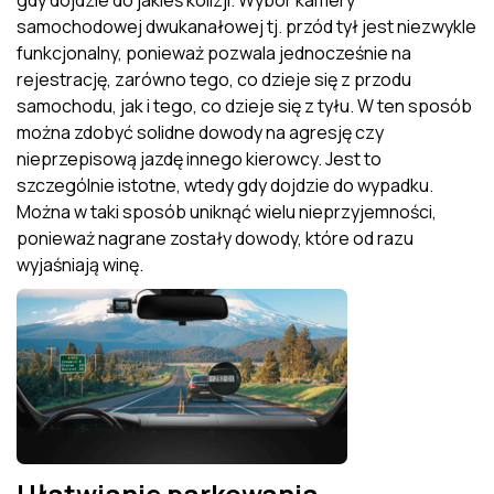
gdy dojdzie do jakieś kolizji. Wybór kamery
samochodowej dwukanałowej tj. przód tył jest niezwykle
funkcjonalny, ponieważ pozwala jednocześnie na
rejestrację, zarówno tego, co dzieje się z przodu
samochodu, jak i tego, co dzieje się z tyłu. W ten sposób
można zdobyć solidne dowody na agresję czy
nieprzepisową jazdę innego kierowcy. Jest to
szczególnie istotne, wtedy gdy dojdzie do wypadku.
Można w taki sposób uniknąć wielu nieprzyjemności,
ponieważ nagrane zostały dowody, które od razu
wyjaśniają winę.
Ułatwianie parkowania