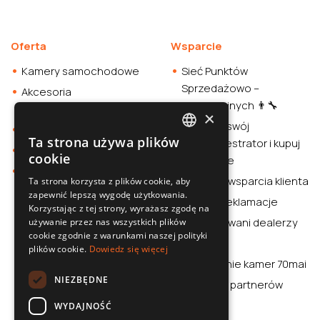
Oferta
Wsparcie
Kamery samochodowe
Sieć Punktów
Sprzedażowo –
Akcesoria
Instalacyjnych 👨‍🔧
samochodowe
×
Sprawdź swój
Smartwatche
Ta strona używa plików
wideorejestrator i kupuj
POLISH
Stacja zasilania
cookie
rozważnie
Sklep
SLOVAK
Centrum wsparcia klienta
Ta strona korzysta z plików cookie, aby
zapewnić lepszą wygodę użytkowania.
ENGLISH
Zwroty i reklamacje
Korzystając z tej strony, wyrażasz zgodę na
CZECH
Autoryzowani dealerzy
używanie przez nas wszystkich plików
cookie zgodnie z warunkami naszej polityki
Aplikacja
plików cookie.
Dowiedz się więcej
Porównanie kamer 70mai
NIEZBĘDNE
70mai dla partnerów
WYDAJNOŚĆ