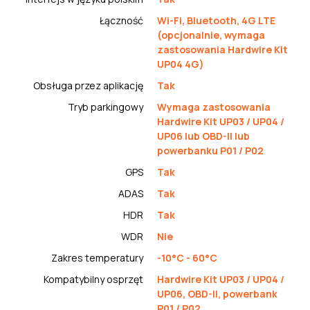
Łączność
Wi-Fi, Bluetooth, 4G LTE
(opcjonalnie, wymaga
zastosowania Hardwire Kit
UP04 4G)
Obsługa przez aplikację
Tak
Tryb parkingowy
Wymaga zastosowania
Hardwire Kit UP03 / UP04 /
UP06 lub OBD-II lub
powerbanku P01 / P02
GPS
Tak
ADAS
Tak
HDR
Tak
WDR
Nie
Zakres temperatury
-10°C - 60°C
Kompatybilny osprzęt
Hardwire Kit UP03 / UP04 /
UP06, OBD-II, powerbank
P01 / P02