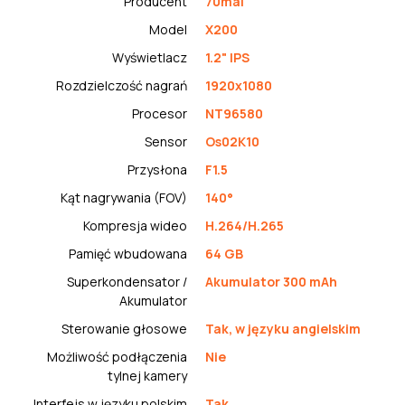
Producent
70mai
Model
X200
Wyświetlacz
1.2" IPS
Rozdzielczość nagrań
1920x1080
Procesor
NT96580
Sensor
Os02K10
Przysłona
F1.5
Kąt nagrywania (FOV)
140°
Kompresja wideo
H.264/H.265
Pamięć wbudowana
64 GB
Superkondensator /
Akumulator 300 mAh
Akumulator
Sterowanie głosowe
Tak, w języku angielskim
Możliwość podłączenia
Nie
tylnej kamery
Interfejs w języku polskim
Tak