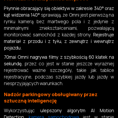
Płynnie obracający się obiektyw w zakresie 340° oraz
kąt widzenia 140°
sprawiają, że Omni jest pierwszą na
rynku kamerą bez martwego pola i z jedynie z
minimalnymi zniekształceniami, pozwalającą
monitorować samochód z każdej strony.
Rejestruje
materiał z przodu i z tyłu, z zewnątrz i wewnątrz
pojazdu.
70mai Omni nagrywa filmy z szybkością 60 klatek na
sekundę
, przez co jest w stanie jeszcze wyraźniej
rejestrować ważne szczegóły, takie jak tablice
rejestracyjne, podczas szybkiej jazdy lub jazdy w
niesprzyjających warunkach.
Nadzór parkingowy obsługiwany przez
sztuczną inteligencję
Wykorzystując
ulepszony algorytm AI Motion
Detection
,
kamera samochodowa
jest w stanie