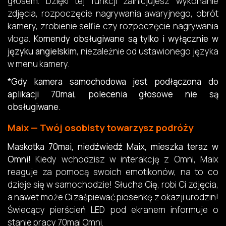
głosem. Dzięki tej funkcji zainicjujesz wykonanie
zdjęcia, rozpoczęcie nagrywania awaryjnego, obrót
kamery, zrobienie selfie czy rozpoczęcie nagrywania
vloga.
Komendy obsługiwane są tylko i wyłącznie w
języku angielskim
, niezależnie od ustawionego języka
w menu kamery.
*Gdy kamera samochodowa jest podłączona do
aplikacji 70mai, polecenia głosowe nie są
obsługiwane.
Maix — Twój osobisty towarzysz podróży
Maskotka 70mai, niedźwiedź Maix, mieszka teraz w
Omni!
Kiedy wchodzisz w interakcję z Omni, Maix
reaguje za pomocą swoich emotikonów, na to co
dzieje się w samochodzie! Słucha Cię, robi Ci zdjęcia,
a nawet może Ci zaśpiewać piosenkę z okazji urodzin!
Świecący pierścień LED pod ekranem informuje o
stanie pracy 70mai Omni.