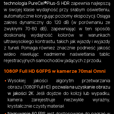
technologia
PureCel®Plus-S HDR
zapewnia najlepszą
w swojej klasie wydajność przy słabym oświetleniu,
automatycznie korygując poziomy ekspozycji. Osiąga
zakres dynamiczny do 120 dB (w porównaniu ze
zwykłymi 70-80 dB), zapewniając w ten sposób
doskonałą wydajność kolorów w warunkach
ultrawysokiego kontrastu, takich jak wjazdy i wyjazdy
z tuneli. Pomaga również znacznie podnieść jakość
wideo niwelując nadmierne naświetlania tablic
rejestracyjnych samochodów jadących z przodu.
1080P Full HD 60FPS w kamerze 70mai Omni
W
ysokiej jakości algorytm przetwarzania
obrazu (1080P Full HD)
pozwala na uzyskanie obrazu
w jakości 2K
. Jeśli dojdzie do kolizji lub wypadku,
kamera zarejestruje niezwykle wyraźny,
krystalicznie czysty materiał.
Nagrywanie 60 FPS
jest dostosowane do nagrań w