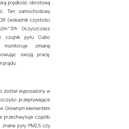
soką prędkość obrotową
ość. Ten samochodowy
R (wskaźnik czystości
52m^3/h. Oczyszczasz
i czujnik pyłu Cubic
 monitoruje zmianę
owując swoją pracę.
m prądu.
Pro został wyposażony w
e oczyści przepływające
ie. Głównym elementem
znie przechwytuje cząstki
m znane pyły PM2,5 czy