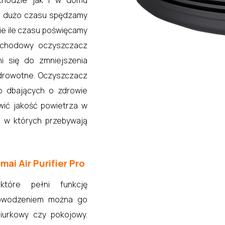
chodzie jak i w domu
ie dużo czasu spędzamy
e ile czasu poświęcamy
ochodowy oczyszczacz
ni się do zmniejszenia
zdrowotne. Oczyszczacz
ób dbających o zdrowie
awić jakość powietrza w
 w których przebywają
i Air Purifier Pro
które pełni funkcję
owodzeniem można go
iurkowy czy pokojowy.