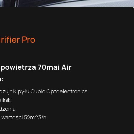
rifier Pro
powietrza 70mai Air
o:
czujnik pyłu Cubic Optoelectronics
lnik
dzenia
 wartości 52m^3/h