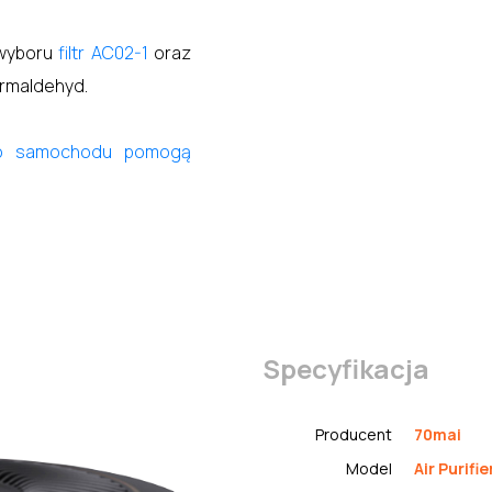
 wyboru
filtr AC02-1
oraz
ormaldehyd.
do samochodu pomogą
Specyfikacja
Producent
70mai
Model
Air Purifie