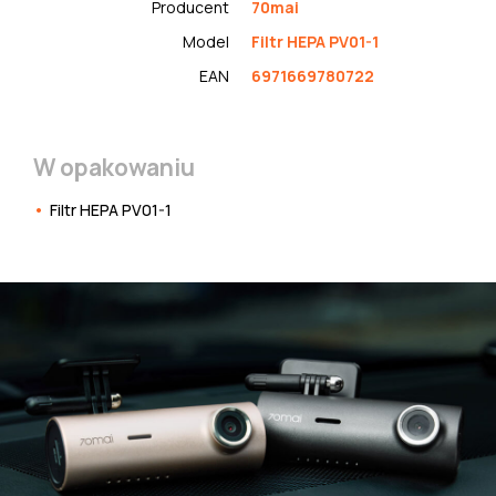
Producent
70mai
Model
Filtr HEPA PV01-1
EAN
6971669780722
W opakowaniu
Filtr HEPA PV01-1