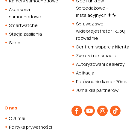
Kamery samochodowe
Sieć Punktów
Sprzedażowo –
Akcesoria
Instalacyjnych 👨‍🔧
samochodowe
Sprawdź swój
Smartwatche
wideorejestrator i kupuj
Stacja zasilania
rozważnie
Sklep
Centrum wsparcia klienta
Zwroty i reklamacje
Autoryzowani dealerzy
Aplikacja
Porównanie kamer 70mai
70mai dla partnerów
O nas
O 70mai
Polityka prywatności