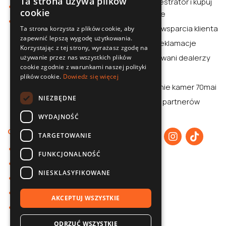
Ta strona używa plików
wideorejestrator i kupuj
POLISH
Stacja zasilania
cookie
rozważnie
Sklep
SLOVAK
Centrum wsparcia klienta
Ta strona korzysta z plików cookie, aby
zapewnić lepszą wygodę użytkowania.
ENGLISH
Zwroty i reklamacje
Korzystając z tej strony, wyrażasz zgodę na
CZECH
Autoryzowani dealerzy
używanie przez nas wszystkich plików
cookie zgodnie z warunkami naszej polityki
Aplikacja
plików cookie.
Dowiedz się więcej
Porównanie kamer 70mai
NIEZBĘDNE
70mai dla partnerów
WYDAJNOŚĆ
O nas
TARGETOWANIE
O 70mai
FUNKCJONALNOŚĆ
Polityka prywatności
NIESKLASYFIKOWANE
Współpraca B2B
Baza wiedzy
AKCEPTUJ WSZYSTKIE
Kontakt
ODRZUĆ WSZYSTKIE