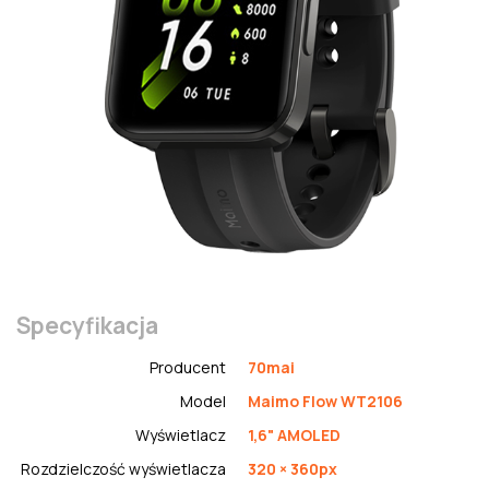
Specyfikacja
Producent
70mai
Model
Maimo Flow WT2106
Wyświetlacz
1,6" AMOLED
Rozdzielczość wyświetlacza
320 × 360px