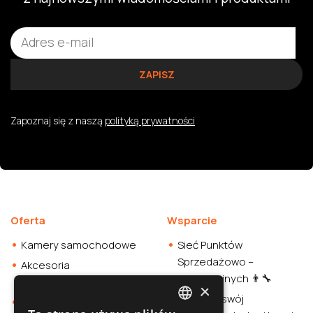
Zapoznaj się z naszą
polityką prywatności
Oferta
Wsparcie
Kamery samochodowe
Sieć Punktów
Sprzedażowo –
Akcesoria
Instalacyjnych 👨‍🔧
samochodowe
×
Sprawdź swój
Smartwatche