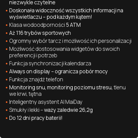
niezwykle czytelne
Doskonała widoczność wszystkich informacji na
wyświetlaczu – pod każdym kątem!
Klasa wodoodporności
5 ATM
Aż 116 trybów sportowych
Ogromny wybór tarcz i możliwość ich personalizacji
Możliwość dostosowania widgetów do swoich
preferencji i potrzeb
Funkcja synchronizacji kalendarza
Always on display – ogranicza pobór mocy
Funkcja znajdź telefon
Monitoring snu, monitoring poziomu stresu,
tlenu
we krwi, tętna
Inteligentny asystent AI MaiDay
Smukły i lekki –
waży zaledwie 26,2g
Do 12 dni pracy baterii!