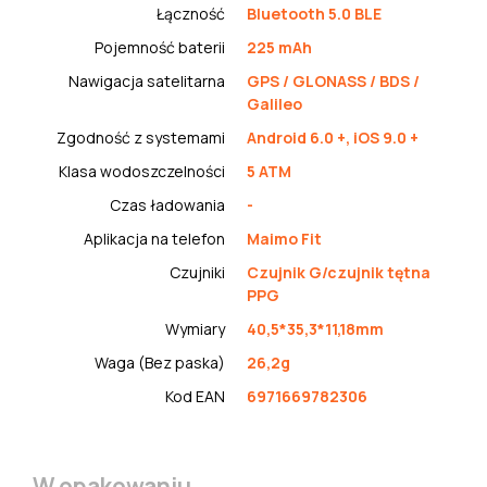
Łączność
Bluetooth 5.0 BLE
Pojemność baterii
225 mAh
Nawigacja satelitarna
GPS / GLONASS / BDS /
Galileo
Zgodność z systemami
Android 6.0 +, iOS 9.0 +
Klasa wodoszczelności
5 ATM
Czas ładowania
-
Aplikacja na telefon
Maimo Fit
Czujniki
Czujnik G/czujnik tętna
PPG
Wymiary
40,5*35,3*11,18mm
Waga (Bez paska)
26,2g
Kod EAN
6971669782306
W opakowaniu