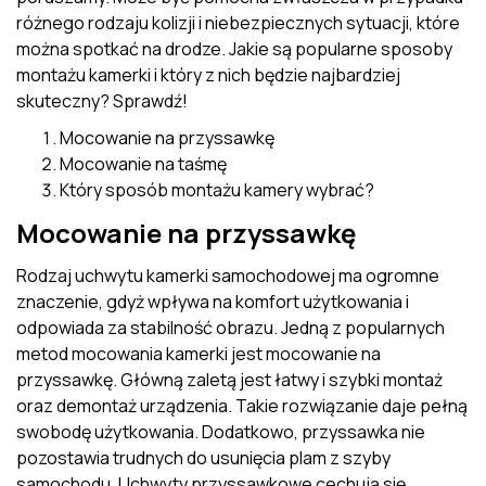
różnego rodzaju kolizji i niebezpiecznych sytuacji, które
można spotkać na drodze. Jakie są popularne sposoby
montażu kamerki i który z nich będzie najbardziej
skuteczny? Sprawdź!
Mocowanie na przyssawkę
Mocowanie na taśmę
Który sposób montażu kamery wybrać?
Mocowanie na przyssawkę
Rodzaj uchwytu kamerki samochodowej ma ogromne
znaczenie, gdyż wpływa na komfort użytkowania i
odpowiada za stabilność obrazu. Jedną z popularnych
metod mocowania kamerki jest mocowanie na
przyssawkę. Główną zaletą jest łatwy i szybki montaż
oraz demontaż urządzenia. Takie rozwiązanie daje pełną
swobodę użytkowania. Dodatkowo, przyssawka nie
pozostawia trudnych do usunięcia plam z szyby
samochodu. Uchwyty przyssawkowe cechują się