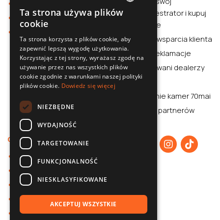
Sprawdź swój
Smartwatche
Ta strona używa plików
wideorejestrator i kupuj
POLISH
Stacja zasilania
cookie
rozważnie
Sklep
SLOVAK
Centrum wsparcia klienta
Ta strona korzysta z plików cookie, aby
zapewnić lepszą wygodę użytkowania.
ENGLISH
Zwroty i reklamacje
Korzystając z tej strony, wyrażasz zgodę na
CZECH
Autoryzowani dealerzy
używanie przez nas wszystkich plików
cookie zgodnie z warunkami naszej polityki
Aplikacja
plików cookie.
Dowiedz się więcej
Porównanie kamer 70mai
NIEZBĘDNE
70mai dla partnerów
WYDAJNOŚĆ
O nas
TARGETOWANIE
O 70mai
FUNKCJONALNOŚĆ
Polityka prywatności
NIESKLASYFIKOWANE
Współpraca B2B
Baza wiedzy
AKCEPTUJ WSZYSTKIE
Kontakt