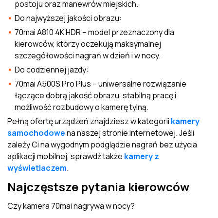
postoju oraz manewrów miejskich.
Do najwyższej jakości obrazu:
70mai A810 4K HDR – model przeznaczony dla
kierowców, którzy oczekują maksymalnej
szczegółowości nagrań w dzień i w nocy.
Do codziennej jazdy:
70mai A500S Pro Plus – uniwersalne rozwiązanie
łączące dobrą jakość obrazu, stabilną pracę i
możliwość rozbudowy o kamerę tylną.
Pełną ofertę urządzeń znajdziesz w kategorii
kamery
samochodowe
na naszej stronie internetowej. Jeśli
zależy Ci na wygodnym podglądzie nagrań bez użycia
aplikacji mobilnej, sprawdź także
kamery z
wyświetlaczem
.
Najczęstsze pytania kierowców
Czy kamera 70mai nagrywa w nocy?