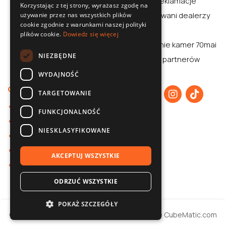
Zwroty i reklamacje
Korzystając z tej strony, wyrażasz zgodę na
CZECH
Autoryzowani dealerzy
używanie przez nas wszystkich plików
cookie zgodnie z warunkami naszej polityki
Aplikacja
plików cookie.
Dowiedz się więcej
Porównanie kamer 70mai
NIEZBĘDNE
70mai dla partnerów
WYDAJNOŚĆ
O nas
TARGETOWANIE
O 70mai
FUNKCJONALNOŚĆ
Polityka prywatności
NIESKLASYFIKOWANE
Współpraca B2B
Baza wiedzy
AKCEPTUJ WSZYSTKIE
Kontakt
ODRZUĆ WSZYSTKIE
POKAŻ SZCZEGÓŁY
© 2026 70mai / Realizacja
Strony internetowe
CubeMatic.com