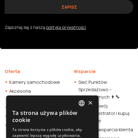
Zapoznaj się z naszą
polityką prywatności
Oferta
Wsparcie
Kamery samochodowe
Sieć Punktów
Sprzedażowo –
Akcesoria
Instalacyjnych 👨‍🔧
samochodowe
×
Sprawdź swój
Smartwatche
Ta strona używa plików
wideorejestrator i kupuj
POLISH
Stacja zasilania
cookie
rozważnie
Sklep
SLOVAK
Centrum wsparcia klienta
Ta strona korzysta z plików cookie, aby
zapewnić lepszą wygodę użytkowania.
ENGLISH