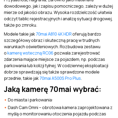
dowodowego, jak i zapisu pomocniczego, zależy w dużej
mierze od jakości obrazu. Wysoka rozdzielczość ułatwia
odczyt tablic rejestracyjnych i analizę sytuacji drogowej,
także po zmroku.
Modele takie jak
70mai A810 4K HDR
oferują bardzo
szczegółowy obraz i skuteczną pracę w trudnych
warunkach oświetleniowych. Rozbudowa zestawu
o
kamerę wsteczną RC06
pozwala zarejestrować
zdarzenia mające miejsce za pojazdem, np. podczas
parkowania lub kolizji tylnej. W codziennej eksploatacji
dobrze sprawdzają się także sprawdzone modele
przednie, takie jak
70mai A500S Pro Plus
.
Jaką kamerę 70mai wybrać:
Do miasta i parkowania:
Dash Cam Omni – obrotowa kamera zaprojektowana z
myślą o monitorowaniu otoczenia pojazdu podczas