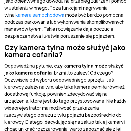
jako obiektywnego dowodu na przebieg zdarzeń i pomoc
w ustaleniu winnego. Poza funkcjami nagrywania
tylna
kamera samochodowa
może być bardzo pomocna
podczas parkowania lub wykonywania skomplikowanych
manewrów tyłem. Takie rozwiązanie daje poczucie
bezpieczeństwa i ułatwia poruszanie się pojazdem.
Czy kamera tylna może służyć jako
kamera cofania?
Odpowiedź na pytanie,
czy kamera tylna może służyć
jako kamera cofania
, brzmi „to zależy”. Od czego?
Oczywiście od wyboru odpowiedniego sprzętu. Jeśli
kierowcy zależy na tym, aby taka kamera pełniła również
dodatkową funkcję, powinien zdecydować się na
urządzenie, które jest do tego przystosowane. Nie każdy
wideorejestrator ma możliwość przekazania
rzeczywistego obrazu z tyłu pojazdu bezpośrednio do
kierowcy. Dlatego, decydując się na zakup takiej kamery i
chcąc uniknąć rozczarowania, warto zapoznać się z jej