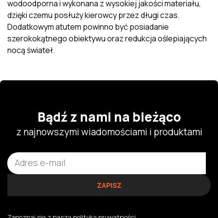
wodoodporna i wykonana z wysokiej jakości materiału,
dzięki czemu posłuży kierowcy przez długi czas.
Dodatkowym atutem powinno być posiadanie
szerokokątnego obiektywu oraz redukcja oślepiających
nocą świateł.
Bądź z nami na bieżąco
z najnowszymi wiadomościami i produktami
Zapoznaj się z naszą
polityką prywatności