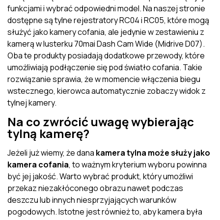
funkcjami i wybrać odpowiedni model. Na naszej stronie
dostępne są tylne rejestratory RC04 i RC05, które mogą
służyć jako kamery cofania, ale jedynie w zestawieniu z
kamerą w lusterku 70mai Dash Cam Wide (Midrive D07).
Oba te produkty posiadają dodatkowe przewody, które
umożliwiają podłączenie się pod światło cofania. Takie
rozwiązanie sprawia, że w momencie włączenia biegu
wstecznego, kierowca automatycznie zobaczy widok z
tylnej kamery.
Na co zwrócić uwagę wybierając
tylną kamerę?
Jeżeli już wiemy, że dana
kamera tylna może służy jako
kamera cofania
, to ważnym kryterium wyboru powinna
być jej jakość. Warto wybrać produkt, który umożliwi
przekaz niezakłóconego obrazu nawet podczas
deszczu lub innych niesprzyjających warunków
pogodowych. Istotne jest również to, aby kamera była