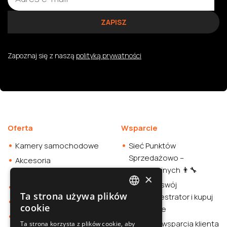
Zapoznaj się z naszą
polityką prywatności
Oferta
Wsparcie
Kamery samochodowe
Sieć Punktów
Sprzedażowo –
Akcesoria
Instalacyjnych 👨‍🔧
samochodowe
×
Sprawdź swój
Smartwatche
Ta strona używa plików
wideorejestrator i kupuj
POLISH
Stacja zasilania
cookie
rozważnie
Sklep
SLOVAK
Centrum wsparcia klienta
Ta strona korzysta z plików cookie, aby