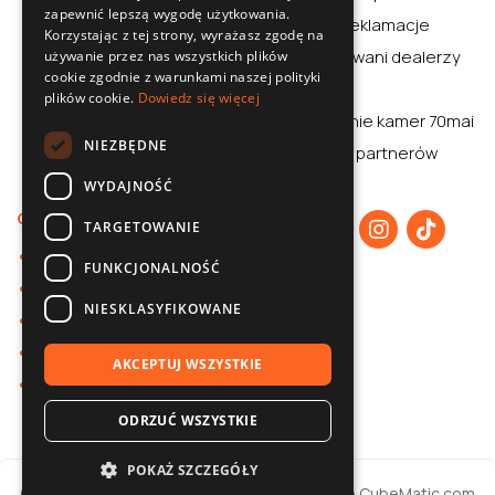
zapewnić lepszą wygodę użytkowania.
ENGLISH
Zwroty i reklamacje
Korzystając z tej strony, wyrażasz zgodę na
CZECH
Autoryzowani dealerzy
używanie przez nas wszystkich plików
cookie zgodnie z warunkami naszej polityki
Aplikacja
plików cookie.
Dowiedz się więcej
Porównanie kamer 70mai
NIEZBĘDNE
70mai dla partnerów
WYDAJNOŚĆ
O nas
TARGETOWANIE
O 70mai
FUNKCJONALNOŚĆ
Polityka prywatności
NIESKLASYFIKOWANE
Współpraca B2B
Baza wiedzy
AKCEPTUJ WSZYSTKIE
Kontakt
ODRZUĆ WSZYSTKIE
POKAŻ SZCZEGÓŁY
© 2026 70mai / Realizacja
Strony internetowe
CubeMatic.com