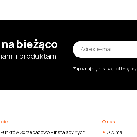
 na bieżąco
ami i produktami
Zapoznaj się z naszą
polityką pr
cie
O nas
 Punktów Sprzedażowo – Instalacyjnych
O 70mai