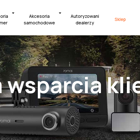
oria
Akcesoria
Autoryzowani
Sklep
amer
samochodowe
dealerzy
wsparcia kli