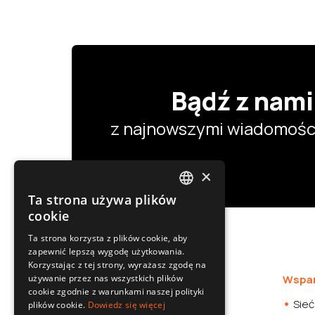
Bądź z nami
z najnowszymi wiadomości
×
Ta strona używa plików
POLISH
cookie
SLOVAK
Ta strona korzysta z plików cookie, aby
zapewnić lepszą wygodę użytkowania.
ENGLISH
Korzystając z tej strony, wyrażasz zgodę na
CZECH
używanie przez nas wszystkich plików
Oferta
Wspar
cookie zgodnie z warunkami naszej polityki
Kamery samochodowe
Sieć
plików cookie.
Dowiedz się więcej