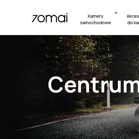
Kamery
Akces
samochodowe
do k
Centrum 