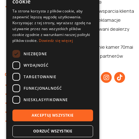
cookie
rozważnie
Sklep
SLOVAK
Centrum wsparcia klienta
Ta strona korzysta z plików cookie, aby
zapewnić lepszą wygodę użytkowania.
ENGLISH
Zwroty i reklamacje
Korzystając z tej strony, wyrażasz zgodę na
CZECH
Autoryzowani dealerzy
używanie przez nas wszystkich plików
cookie zgodnie z warunkami naszej polityki
Aplikacja
plików cookie.
Dowiedz się więcej
Porównanie kamer 70mai
NIEZBĘDNE
70mai dla partnerów
WYDAJNOŚĆ
O nas
TARGETOWANIE
O 70mai
FUNKCJONALNOŚĆ
Polityka prywatności
NIESKLASYFIKOWANE
Współpraca B2B
Baza wiedzy
AKCEPTUJ WSZYSTKIE
Kontakt
ODRZUĆ WSZYSTKIE