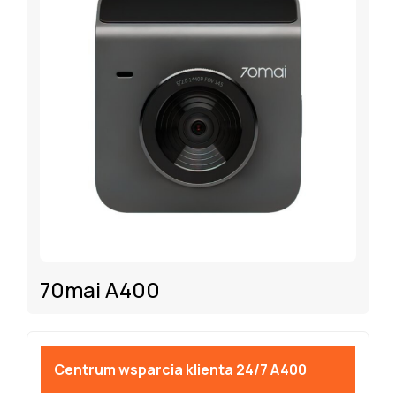
70mai A400
Centrum wsparcia klienta 24/7 A400