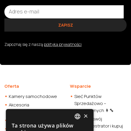
Zapoznaj się z naszą
polityką prywatności
Oferta
Wsparcie
Kamery samochodowe
Sieć Punktów
Sprzedażowo –
Akcesoria
Instalacyjnych 👨‍🔧
samochodowe
×
Sprawdź swój
Smartwatche
Ta strona używa plików
wideorejestrator i kupuj
POLISH
Stacja zasilania