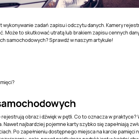
ykonywanie zadań zapisu i odczytu danych. Kamery rejestrują
ać. Może to skutkować utratą lub brakiem zapisu cennych dan
kach samochodowych? Sprawdź w naszym artykule!
mięci?
 samochodowych
e rejestrują obraz i dźwięk w pętli. Co to oznacza w praktyc
. Nawet najbardziej pojemne karty szybko się zapełniają zw
ciach. Po zapełnieniu dostępnego miejsca na karcie pamięci n