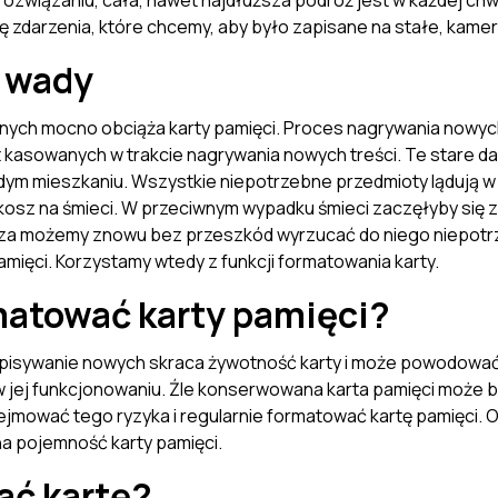
 rozwiązaniu, cała, nawet najdłuższa podróż jest w każdej chw
ę zdarzenia, które chcemy, aby było zapisane na stałe, kamer
– wady
anych mocno obciąża karty pamięci. Proces nagrywania nowyc
t kasowanych w trakcie nagrywania nowych treści. Te stare da
dym mieszkaniu. Wszystkie niepotrzebne przedmioty lądują w 
 kosz na śmieci. W przeciwnym wypadku śmieci zaczęłyby się
a możemy znowu bez przeszkód wyrzucać do niego niepotrze
mięci. Korzystamy wtedy z funkcji formatowania karty.
matować karty pamięci?
apisywanie nowych skraca żywotność karty i może powodować 
 w jej funkcjonowaniu. Źle konserwowana karta pamięci może 
ejmować tego ryzyka i regularnie formatować kartę pamięci. 
a pojemność karty pamięci.
ać kartę?