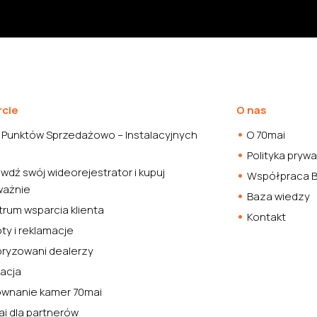
cie
O nas
 Punktów Sprzedażowo – Instalacyjnych
O 70mai
Polityka pryw
wdź swój wideorejestrator i kupuj
Współpraca 
ważnie
Baza wiedzy
rum wsparcia klienta
Kontakt
ty i reklamacje
oryzowani dealerzy
kacja
ównanie kamer 70mai
i dla partnerów