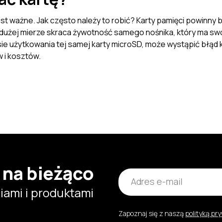
est ważne. Jak często należy to robić? Karty pamięci powinny
 dużej mierze skraca żywotność samego nośnika, który ma swoj
ie użytkowania tej samej karty microSD, może wystąpić błąd k
 i kosztów.
 na bieżąco
ami i produktami
Zapoznaj się z naszą
polityką pr