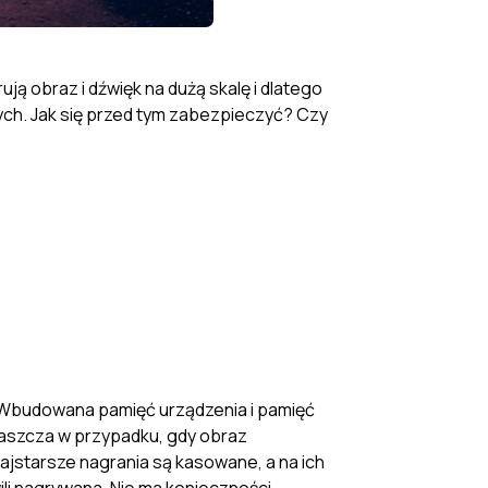
 obraz i dźwięk na dużą skalę i dlatego
ych. Jak się przed tym zabezpieczyć? Czy
e? Wbudowana pamięć urządzenia i pamięć
łaszcza w przypadku, gdy obraz
ajstarsze nagrania są kasowane, a na ich