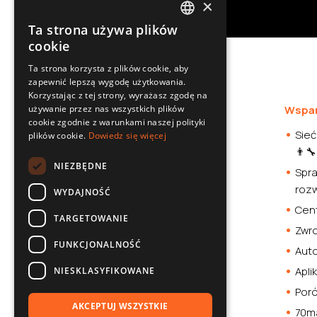
×
Ta strona używa plików
POLISH
cookie
SLOVAK
Ta strona korzysta z plików cookie, aby
zapewnić lepszą wygodę użytkowania.
ENGLISH
Korzystając z tej strony, wyrażasz zgodę na
CZECH
używanie przez nas wszystkich plików
Oferta
Wspar
cookie zgodnie z warunkami naszej polityki
Kamery samochodowe
Sieć
plików cookie.
Dowiedz się więcej
👨‍🔧
Akcesoria samochodowe
NIEZBĘDNE
Spra
Smartwatche
roz
WYDAJNOŚĆ
Stacja zasilania
Cent
Sklep
TARGETOWANIE
Zwro
FUNKCJONALNOŚĆ
Aut
Apli
NIESKLASYFIKOWANE
Por
AKCEPTUJ WSZYSTKIE
70ma