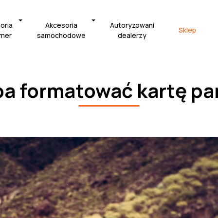
oria
Akcesoria
Autoryzowani
Sklep
amer
samochodowe
dealerzy
ba formatować kartę p