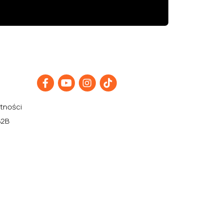
atności
B2B