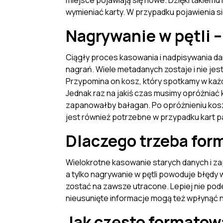
miejsce pojawiają się nowe. Dzięki takiemu
wymieniać karty. W przypadku pojawienia si
Nagrywanie w pętli 
Ciągły proces kasowania i nadpisywania d
nagrań. Wiele metadanych zostaje i nie jes
Przypomina on kosz, który spotkamy w każ
Jednak raz na jakiś czas musimy opróżniać
zapanowałby bałagan. Po opróżnieniu kosz
jest również potrzebne w przypadku kart pa
Dlaczego trzeba for
Wielokrotne kasowanie starych danych i z
a tylko nagrywanie w pętli powoduje błędy
zostać na zawsze utracone. Lepiej nie pod
nieusunięte informacje mogą też wpłynąć n
Jak często formatow