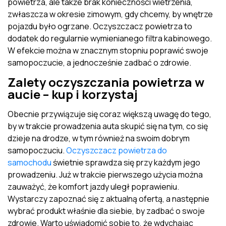
powietrza, ale także brak konieczności wietrzenia,
zwłaszcza w okresie zimowym, gdy chcemy, by wnętrze
pojazdu było ogrzane. Oczyszczacz powietrza to
dodatek do regularnie wymienianego filtra kabinowego.
W efekcie można w znacznym stopniu poprawić swoje
samopoczucie, a jednocześnie zadbać o zdrowie.
Zalety oczyszczania powietrza w
aucie – kup i korzystaj
Obecnie przywiązuje się coraz większą uwagę do tego,
by w trakcie prowadzenia auta skupić się na tym, co się
dzieje na drodze, w tym również na swoim dobrym
samopoczuciu.
Oczyszczacz powietrza do
samochodu
świetnie sprawdza się przy każdym jego
prowadzeniu. Już w trakcie pierwszego użycia można
zauważyć, że komfort jazdy uległ poprawieniu.
Wystarczy zapoznać się z aktualną ofertą, a następnie
wybrać produkt właśnie dla siebie, by zadbać o swoje
zdrowie. Warto uświadomić sobie to, że wdychając