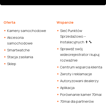
Oferta
Wsparcie
Kamery samochodowe
Sieć Punktów
Sprzedażowo –
Akcesoria
Instalacyjnych 👨‍🔧
samochodowe
Sprawdź swój
Smartwatche
wideorejestrator i kupuj
Stacja zasilania
rozważnie
Sklep
Centrum wsparcia klienta
Zwroty i reklamacje
Autoryzowani dealerzy
Aplikacja
Porównanie kamer 70mai
70mai dla partnerów