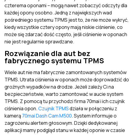
czterema oponami – mogą nawet zobaczyć odczyty dla
każdej opony osobno. Jedną z największych wad
pośredniego systemu TPMS jest to, że nie może wykryć,
kiedy wszystkie cztery opony mają niskie ciśnienie, co
może się zdarzać dość często, jeśli ciśnienie w oponach
nie jest regularnie sprawdzane.
Rozwiązanie dla aut bez
fabrycznego systemu TPMS
Wiele aut nie ma fabrycznie zamontowanych systemów
TPMS. Utrata ciśnienia w oponach może doprowadzić do
groźnych wypadków na drodze. Jeżeli zależy Ci na
bezpieczeństwie, warto zamontować w aucie system
TPMS. Z pomocą tu przychodzi firma 70mai i ich czujnik
ciśnienia opon.
Czujnik TPMS
działa w połączeniu z
kamerą
70mai Dash Cam M500
. System informuje o
zagrożeniu alertem głosowym. Dzięki dedykowanej
aplikacji mamy podgląd stanu w każdej oponie w czasie