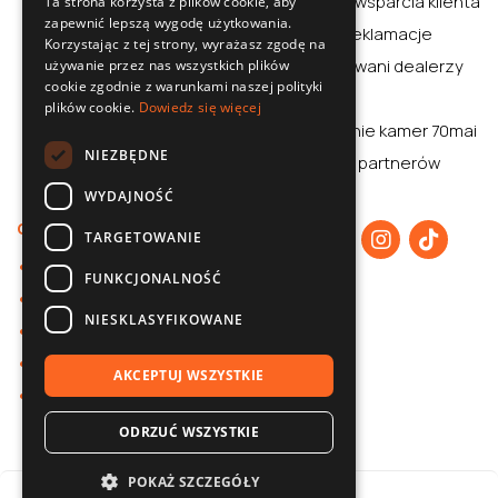
Centrum wsparcia klienta
Ta strona korzysta z plików cookie, aby
zapewnić lepszą wygodę użytkowania.
ENGLISH
Zwroty i reklamacje
Korzystając z tej strony, wyrażasz zgodę na
CZECH
Autoryzowani dealerzy
używanie przez nas wszystkich plików
cookie zgodnie z warunkami naszej polityki
Aplikacja
plików cookie.
Dowiedz się więcej
Porównanie kamer 70mai
NIEZBĘDNE
70mai dla partnerów
WYDAJNOŚĆ
O nas
TARGETOWANIE
O 70mai
FUNKCJONALNOŚĆ
Polityka prywatności
NIESKLASYFIKOWANE
Współpraca B2B
Baza wiedzy
AKCEPTUJ WSZYSTKIE
Kontakt
ODRZUĆ WSZYSTKIE
POKAŻ SZCZEGÓŁY