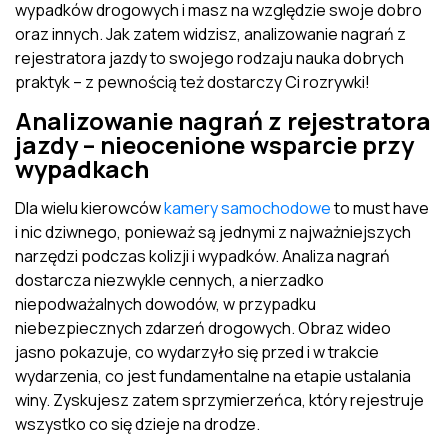
wypadków drogowych i masz na względzie swoje dobro
oraz innych. Jak zatem widzisz, analizowanie nagrań z
rejestratora jazdy to swojego rodzaju nauka dobrych
praktyk – z pewnością też dostarczy Ci rozrywki!
Analizowanie nagrań z rejestratora
jazdy – nieocenione wsparcie przy
wypadkach
Dla wielu kierowców
kamery samochodowe
to must have
i nic dziwnego, ponieważ są jednymi z najważniejszych
narzędzi podczas kolizji i wypadków. Analiza nagrań
dostarcza niezwykle cennych, a nierzadko
niepodważalnych dowodów, w przypadku
niebezpiecznych zdarzeń drogowych. Obraz wideo
jasno pokazuje, co wydarzyło się przed i w trakcie
wydarzenia, co jest fundamentalne na etapie ustalania
winy. Zyskujesz zatem sprzymierzeńca, który rejestruje
wszystko co się dzieje na drodze.