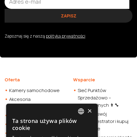
Zapoznaj się z naszą
polityką prywatności
Oferta
Wsparcie
Kamery samochodowe
Sieć Punktów
Sprzedażowo –
Akcesoria
Instalacyjnych 👨‍🔧
samochodowe
×
Sprawdź swój
Smartwatche
Ta strona używa plików
wideorejestrator i kupuj
POLISH
Stacja zasilania
cookie
rozważnie
Sklep
SLOVAK