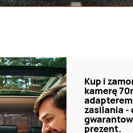
Kup i zamo
kamerę 70
adapterem
zasilania -
gwarantow
prezent.