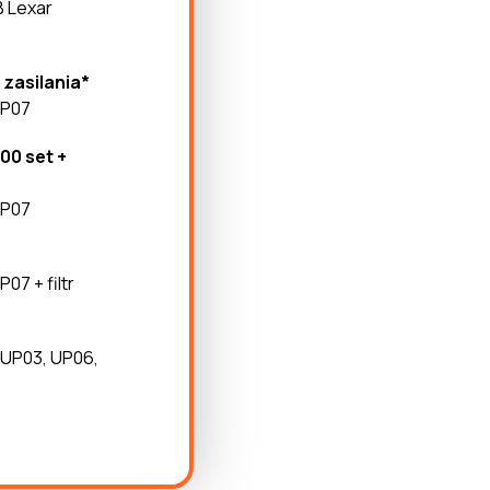
B Lexar
 zasilania*
TP07
00 set +
TP07
07 + filtr
 UP03, UP06,