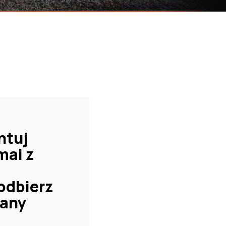
ntuj
mai z
 odbierz
any