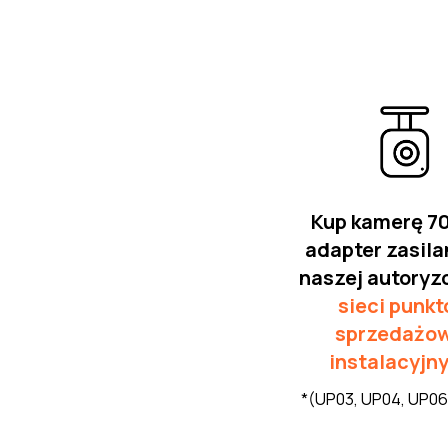
Kup kamerę 70
adapter zasila
naszej autoryz
sieci punk
sprzedażo
instalacyjn
*(UP03, UP04, UP06 