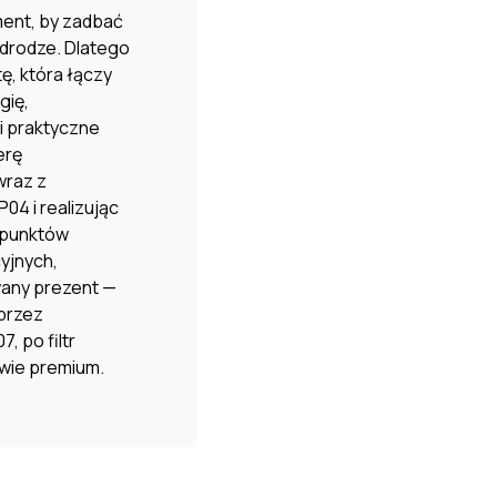
ment, by zadbać
drodze. Dlatego
ę, która łączy
gię,
i praktyczne
erę
raz z
04 i realizując
 punktów
yjnych,
any prezent —
 przez
, po filtr
awie premium.