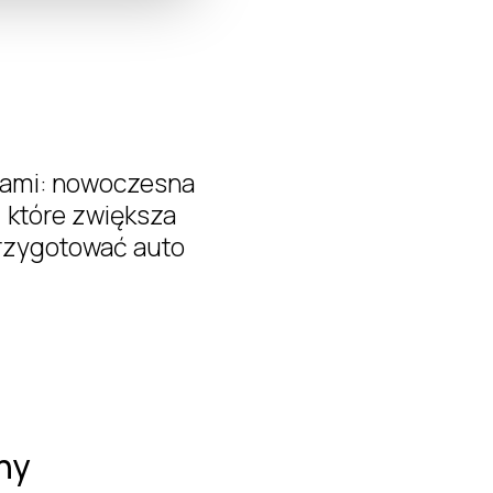
ciami: nowoczesna
 które zwiększa
przygotować auto
ny