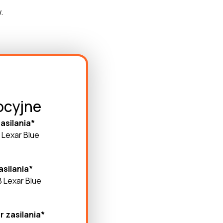
.
ocyjne
zasilania*
 Lexar Blue
asilania*
B Lexar Blue
r zasilania*