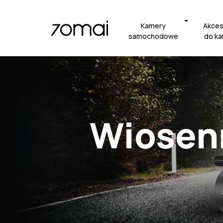
Kamery
Akces
samochodowe
do k
Wiosen