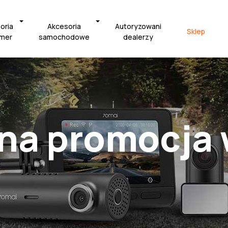
oria
Akcesoria
Autoryzowani
Sklep
amer
samochodowe
dealerzy
na promocja 