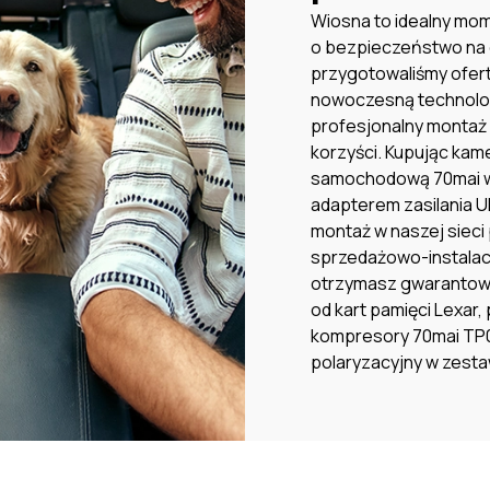
Wiosna to idealny mo
o bezpieczeństwo na 
przygotowaliśmy ofert
nowoczesną technolo
profesjonalny montaż 
korzyści. Kupując kam
samochodową 70mai w
adapterem zasilania UP
montaż w naszej sieci
sprzedażowo-instalac
otrzymasz gwarantow
od kart pamięci Lexar,
kompresory 70mai TP07
polaryzacyjny w zest