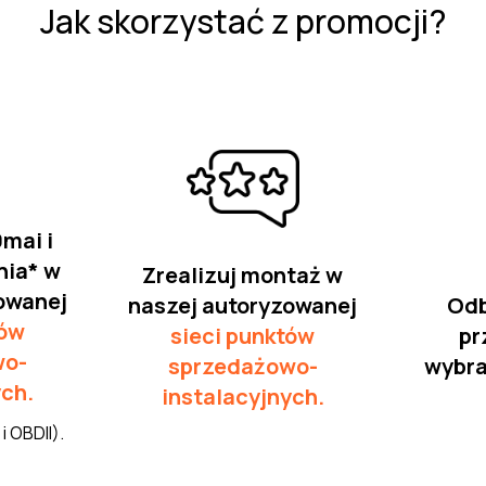
Jak skorzystać z promocji?
mai i
nia* w
Zrealizuj montaż w
owanej
naszej autoryzowanej
Odb
tów
sieci punktów
pr
wo-
sprzedażowo-
wybra
ych.
instalacyjnych.
i OBDII).