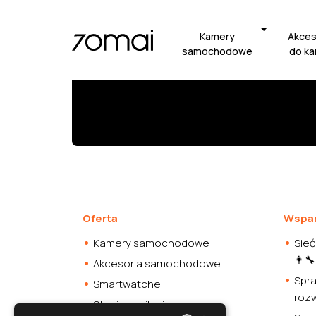
Bądź z nami
Kamery
Akces
samochodowe
do k
z najnowszymi wiadomości
Oferta
Wspar
Kamery samochodowe
Sieć
👨‍🔧
Akcesoria samochodowe
Spra
Smartwatche
roz
Stacja zasilania