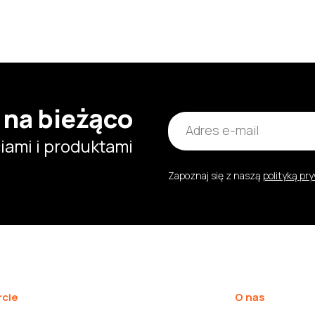
 na bieżąco
ami i produktami
Zapoznaj się z naszą
polityką pr
cie
O nas