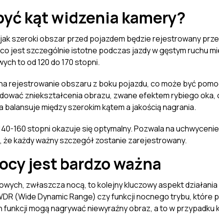
 być kąt widzenia kamery?
 jak szeroki obszar przed pojazdem będzie rejestrowany przez
, co jest szczególnie istotne podczas jazdy w gęstym ruchu m
ch to od 120 do 170 stopni.
a na rejestrowanie obszaru z boku pojazdu, co może być pomo
ować zniekształcenia obrazu, zwane efektem rybiego oka, co
a balansuje między szerokim kątem a jakością nagrania.
140-160 stopni okazuje się optymalny. Pozwala na uchwyceni
, że każdy ważny szczegół zostanie zarejestrowany.
ocy jest bardzo ważna
owych, zwłaszcza nocą, to kolejny kluczowy aspekt działan
 WDR (Wide Dynamic Range) czy funkcji nocnego trybu, które
 funkcji mogą nagrywać niewyraźny obraz, a to w przypadku ko