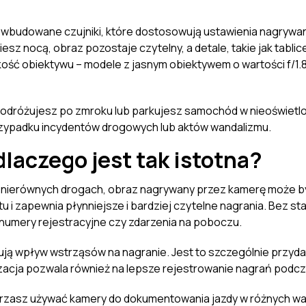
wbudowane czujniki, które dostosowują ustawienia nagrywan
esz nocą, obraz pozostaje czytelny, a detale, takie jak tabli
ość obiektywu – modele z jasnym obiektywem o wartości f/1.8 
o podróżujesz po zmroku lub parkujesz samochód w nieoświetl
rzypadku incydentów drogowych lub aktów wandalizmu.
dlaczego jest tak istotna?
ierównych drogach, obraz nagrywany przez kamerę może być 
u i zapewnia płynniejsze i bardziej czytelne nagrania. Bez st
 numery rejestracyjne czy zdarzenia na poboczu.
izują wpływ wstrząsów na nagranie. Jest to szczególnie przy
izacja pozwala również na lepsze rejestrowanie nagrań podcz
mierzasz używać kamery do dokumentowania jazdy w różnych w