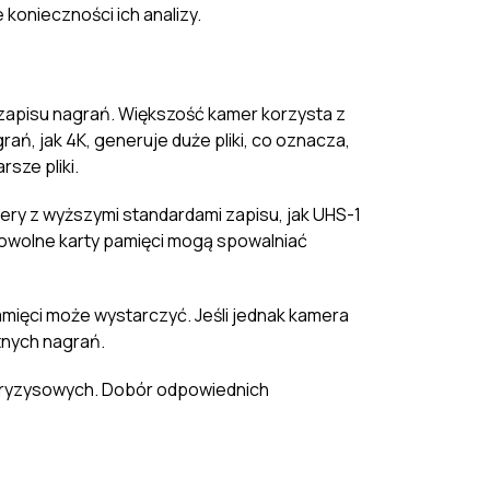
konieczności ich analizy.
apisu nagrań. Większość kamer korzysta z
ń, jak 4K, generuje duże pliki, co oznacza,
rsze pliki.
mery z wyższymi standardami zapisu, jak UHS-1
Powolne karty pamięci mogą spowalniać
amięci może wystarczyć. Jeśli jednak kamera
tnych nagrań.
kryzysowych. Dobór odpowiednich