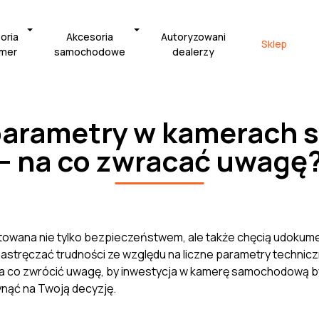
oria
Akcesoria
Autoryzowani
Sklep
amer
samochodowe
dealerzy
 parametry w kamerach
– na co zwracać uwagę
owana nie tylko bezpieczeństwem, ale także chęcią udokume
ręczać trudności ze względu na liczne parametry techniczne
 na co zwrócić uwagę, by inwestycja w kamerę samochodową b
ynąć na Twoją decyzję.