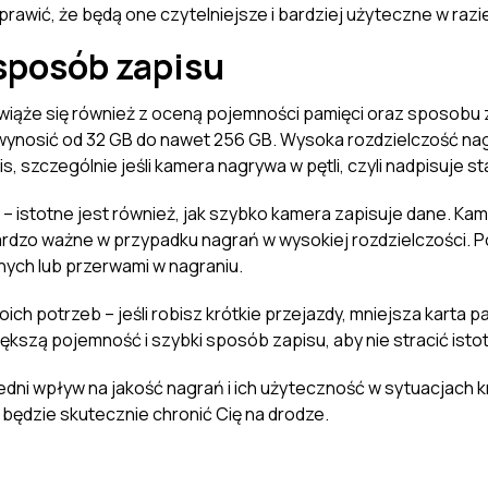
awić, że będą one czytelniejsze i bardziej użyteczne w razie 
sposób zapisu
ąże się również z oceną pojemności pamięci oraz sposobu z
wynosić od 32 GB do nawet 256 GB. Wysoka rozdzielczość nagra
 szczególnie jeśli kamera nagrywa w pętli, czyli nadpisuje sta
– istotne jest również, jak szybko kamera zapisuje dane. Ka
ardzo ważne w przypadku nagrań w wysokiej rozdzielczości. 
ych lub przerwami w nagraniu.
 potrzeb – jeśli robisz krótkie przejazdy, mniejsza karta p
ększą pojemność i szybki sposób zapisu, aby nie stracić isto
ni wpływ na jakość nagrań i ich użyteczność w sytuacjach 
będzie skutecznie chronić Cię na drodze.