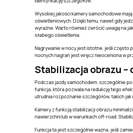
identyfikację szczegółów.
Wysokiej jakości kamery samochodowe mają 
oświetleniowych. Dzięki temu, nawet gdy jedzi
wyraźne. Warto również zwrócić uwagę na jak
słabego oświetlenia.
Nagrywanie w nocy jest istotne, jeśli częst
nocnych nagrań jest wręcz nieoceniona w p
Stabilizacja obrazu – 
Podczas jazdy samochodem, szczególnie po n
funkcja, która pozwala na redukcję tego efekt
utrudnia rozpoznanie szczegółów, takich jak
Kamery z funkcją stabilizacji obrazu minimal
nawierzchni lub w warunkach off-road. Stabil
Funkcja ta jest szczególnie ważna, jeśli za