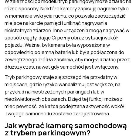
W zależności od modelu tryb parkingowy może działać na
różne sposoby. Niektóre kamery zapisują nagranie tylko
w momencie wykrycia ruchu, co pozwala zaoszczędzić
miejsce na karcie pamięci i uniknąć nagrywania
nieistotnych zdarzeń. Inne urządzenia mogą nagrywać w
sposób ciągły, dając Ci pełny obraz sytuacji wokół
pojazdu. Ważne, by kamera była wyposażona w
odpowiednio pojemną baterię lub była podłączona do
zewnętrznego źródła zasilania, aby mogła działać przez
dłuższy czas, nawet gdy samochód jest wyłączony.
Tryb parkingowy staje się szczególnie przydatny w
miejscach, gdzie ryzyko wandalizmu jest większe, na
przykład na niestrzeżonych parkingach lub w
nieoświetlonych obszarach. Dzięki tej funkcji możesz
mieć pewność, że każda podejrzana aktywność wokół
Twojego samochodu zostanie zarejestrowana.
Jak wybrać kamerę samochodową
z trybem parkingowym?