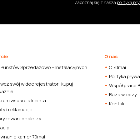
Zapoznaj się z naszą
polityką pr
cie
O nas
 Punktów Sprzedażowo – Instalacyjnych
O 70mai
Polityka pryw
wdź swój wideorejestrator i kupuj
Współpraca 
ważnie
Baza wiedzy
rum wsparcia klienta
Kontakt
ty i reklamacje
oryzowani dealerzy
kacja
ównanie kamer 70mai