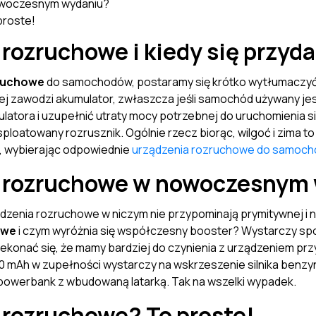
nowoczesnym wydaniu?
proste!
 rozruchowe i kiedy się przyd
zruchowe
do samochodów, postaramy się krótko wytłumaczyć 
j zawodzi akumulator, zwłaszcza jeśli samochód używany jest
latora i uzupełnić utraty mocy potrzebnej do uruchomienia si
atowany rozrusznik. Ogólnie rzecz biorąc, wilgoć i zima to 
, wybierając odpowiednie
urządzenia rozruchowe do samoc
ie rozruchowe w nowoczesnym
ądzenia rozruchowe w niczym nie przypominają prymitywnej i
howe
i czym wyróżnia się współczesny booster? Wystarczy sp
zekonać się, że mamy bardziej do czynienia z urządzeniem prz
00 mAh w zupełności wystarczy na wskrzeszenie silnika benzy
y powerbank z wbudowaną latarką. Tak na wszelki wypadek.
 rozruchowe? To proste!