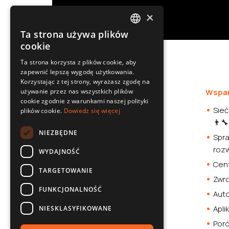
×
Ta strona używa plików
POLISH
cookie
SLOVAK
Ta strona korzysta z plików cookie, aby
zapewnić lepszą wygodę użytkowania.
ENGLISH
Korzystając z tej strony, wyrażasz zgodę na
CZECH
używanie przez nas wszystkich plików
Oferta
Wspar
cookie zgodnie z warunkami naszej polityki
Kamery samochodowe
Sieć
plików cookie.
Dowiedz się więcej
👨‍🔧
Akcesoria samochodowe
NIEZBĘDNE
Spra
Smartwatche
roz
WYDAJNOŚĆ
Stacja zasilania
Cent
Sklep
TARGETOWANIE
Zwro
FUNKCJONALNOŚĆ
Aut
Apli
NIESKLASYFIKOWANE
Por