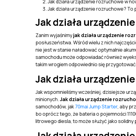
Jak działa urządzenie rozruchowe w 
Jak działa urządzenie rozruchowe? To 
Jak działa urządzenie
Zanim wyjaśnimy
jak działa urządzenie ro
posłuszeństwa. Wśród wielu z nich najczęście
nie jest w stanie naładować optymalnie akumu
samochodu może odpowiadać również wyeksplo
takim wrogiem odpowiednio się przygotować
Jak działa urządzen
Jak wspomnieliśmy wcześniej, dzisiejsze urz
minionych.
Jak działa urządzenie rozruc
samochodów, jak
70mai Jump Starter
, aby pr
bo oprócz tego, że bateria o pojemności 111
litrowego diesla, to może służyć jako solidn
Jak działa urządzenie