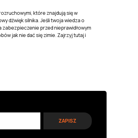
 rozruchowymi, które znajdują się w
y dźwięk silnika. Jeśli twoja wiedza o
da zabezpieczenie przed nieprawidłowym
ak nie dać się zimie. Zajrzyj tutaj i