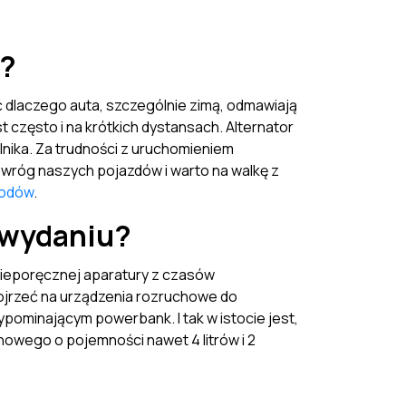
a?
dlaczego auta, szczególnie zimą, odmawiają
 często i na krótkich dystansach. Alternator
lnika. Za trudności z uruchomieniem
wróg naszych pojazdów i warto na walkę z
hodów
.
 wydaniu?
 nieporęcznej aparatury z czasów
ojrzeć na urządzenia rozruchowe do
ypominającym powerbank. I tak w istocie jest,
nowego o pojemności nawet 4 litrów i 2