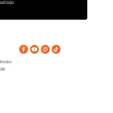
ywatności
atności
B2B