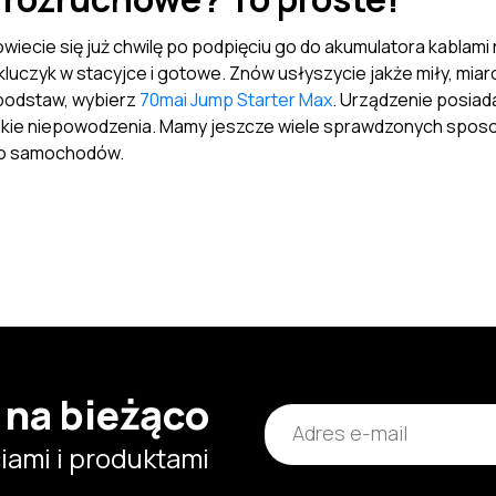
wiecie się już chwilę po podpięciu go do akumulatora kablami
luczyk w stacyjce i gotowe. Znów usłyszycie jakże miły, miarow
podstaw, wybierz
70mai Jump Starter Max
. Urządzenie posia
ie niepowodzenia. Mamy jeszcze wiele sprawdzonych sposobów j
do samochodów.
 na bieżąco
ami i produktami