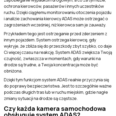
zapobieganie wypadkom drogowym, a co za tym idzie,
ochrona kierowców, pasażerów i innych uczestników
ruchu. Dzięki ciągłemu monitorowaniu otoczenia pojazdu
i analizie zachowania kierowcy ADAS może ostrzegać o
zagrożeniach wcześniej, niż kierowca sam je zauważy.
Przykładem tego jest ostrzeganie przed zderzeniem z
innym pojazdem. System ostrzega kierowcę, gdy
wykryje, że zbliża się do przeszkody zbyt szybko, co daje
Ci więcej czasu na reakcję. System ADAS zwiększa Twoją
czujność, zwłaszcza w momentach, gdy warunki na
drodze są trudne, a Twoja koncentracja może być
obniżona.
Dzięki tym funkcjom system ADAS realnie przyczynia się
do poprawy bezpieczeństwa. Jest to szczególnie ważne
podczas długich tras lub w ruchu miejskim, gdzie nagłe
zmiany sytuacji na drodze są częstsze.
Czy każda kamera samochodowa
obsługuje system ADAS?