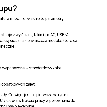
kupu?
tora i moc. To właśnie te parametry
tacje z wyjściami, takimi jak AC, USB-A,
ością cieszą się zwłaszcza modele, które da
łoneczne.
ele wyposażone w standardowy kabel
g dodatkowych zalet.
ły. Co więc, jest to pierwsza na rynku
30% ciepła w trakcie pracy w porównaniu do
ho i mało awaryjnie.