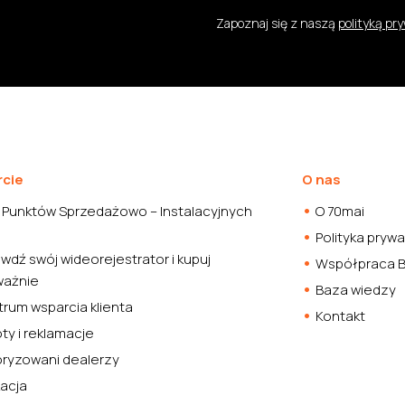
Zapoznaj się z naszą
polityką pr
cie
O nas
 Punktów Sprzedażowo – Instalacyjnych
O 70mai
Polityka pryw
wdź swój wideorejestrator i kupuj
Współpraca 
ważnie
Baza wiedzy
rum wsparcia klienta
Kontakt
ty i reklamacje
oryzowani dealerzy
kacja