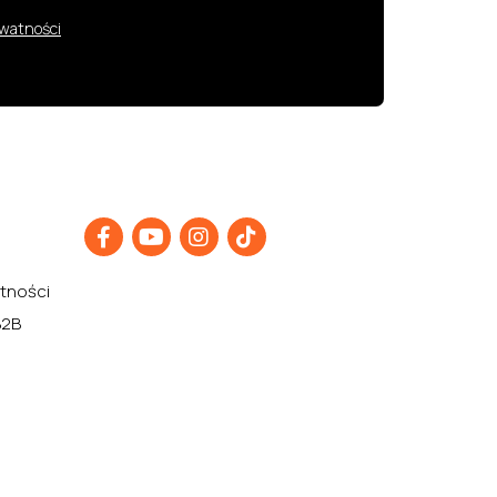
ywatności
atności
B2B