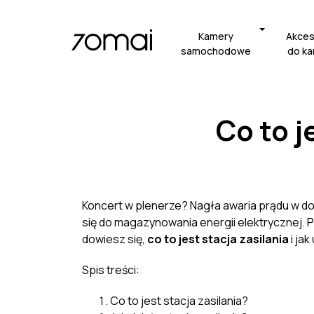
Kamery
Akces
samochodowe
do k
Co to j
Koncert w plenerze? Nagła awaria prądu w d
się do magazynowania energii elektrycznej.
dowiesz się,
co to jest stacja zasilania
i jak
Spis treści:
Co to jest stacja zasilania?