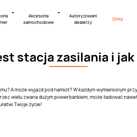
oria
Akcesoria
Autoryzowani
Sklep
amer
samochodowe
dealerzy
est stacja zasilania i jak
omu? A może wyjazd pod namiot? W każdym wymienionym przypa
 Przez wielu zwana dużym powerbankiem, może ładować nawet 
 ułatwi Twoje życie!