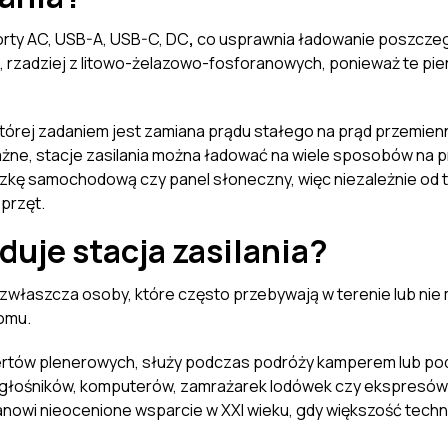
orty
AC, USB-A, USB-C, DC
,
co usprawnia ładowanie poszcze
, rzadziej z litowo-żelazowo-fosforanowych, ponieważ te pi
 której zadaniem jest zamiana prądu stałego na prąd przemienn
 ważne, stacje zasilania można ładować na wiele sposobów na 
zkę samochodową czy panel słoneczny, więc niezależnie od t
przęt.
duje stacja zasilania?
ą zwłaszcza osoby, które często przebywają w terenie lub ni
domu.
ncertów plenerowych, służy podczas podróży kamperem lub pod
głośników, komputerów, zamrażarek lodówek czy ekspresów d
nowi nieocenione wsparcie w XXI wieku, gdy większość techno