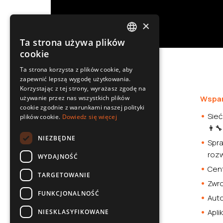
×
Ta strona używa plików
POLISH
cookie
SLOVAK
Ta strona korzysta z plików cookie, aby
zapewnić lepszą wygodę użytkowania.
ENGLISH
Korzystając z tej strony, wyrażasz zgodę na
CZECH
używanie przez nas wszystkich plików
Oferta
Wspar
cookie zgodnie z warunkami naszej polityki
Kamery samochodowe
Sieć
plików cookie.
Dowiedz się więcej
👨‍🔧
Akcesoria samochodowe
NIEZBĘDNE
Spra
Smartwatche
roz
WYDAJNOŚĆ
Stacja zasilania
Cent
Sklep
TARGETOWANIE
Zwro
FUNKCJONALNOŚĆ
Aut
Apli
NIESKLASYFIKOWANE