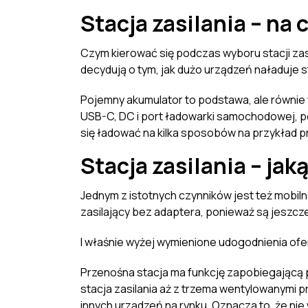
Stacja zasilania – na
Czym kierować się podczas wyboru stacji za
decydują o tym, jak dużo urządzeń naładuje s
Pojemny akumulator to podstawa, ale równie w
USB-C, DC i port ładowarki samochodowej, p
się ładować na kilka sposobów na przykład p
Stacja zasilania – ja
Jednym z istotnych czynników jest też mobi
zasilający bez adaptera, ponieważ są jeszcz
I właśnie wyżej wymienione udogodnienia of
Przenośna stacja ma funkcję zapobiegającą p
stacja zasilania aż z trzema wentylowanymi 
innych urządzeń na rynku. Oznacza to, że nie