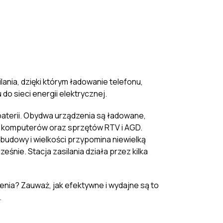
ania, dzięki którym ładowanie telefonu,
o sieci energii elektrycznej.
 baterii. Obydwa urządzenia są ładowane,
w, komputerów oraz sprzętów RTV i AGD.
z budowy i wielkości przypomina niewielką
eśnie. Stacja zasilania działa przez kilka
zenia? Zauważ, jak efektywne i wydajne są to
.