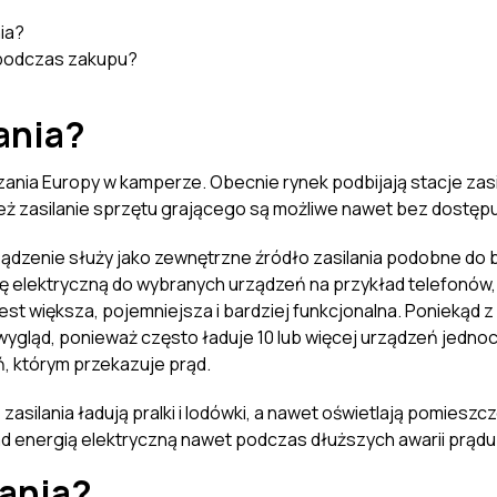
nia?
ę podczas zakupu?
lania?
zania Europy w kamperze. Obecnie rynek podbijają stacje zasil
ż zasilanie sprzętu grającego są możliwe nawet bez dostępu d
rządzenie służy jako zewnętrzne źródło zasilania podobne do
gię elektryczną do wybranych urządzeń na przykład telefonó
e jest większa, pojemniejsza i bardziej funkcjonalna. Poniekąd 
y wygląd, ponieważ często ładuje 10 lub więcej urządzeń jednocz
ń, którym przekazuje prąd.
asilania ładują pralki i lodówki, a nawet oświetlają pomieszc
ad energią elektryczną nawet podczas dłuższych awarii prądu
lania?