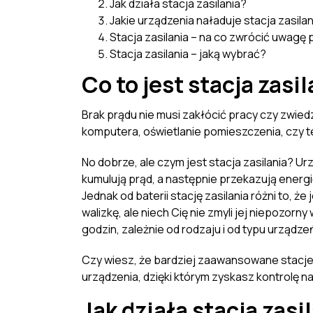
Jak działa stacja zasilania?
Jakie urządzenia naładuje stacja zasila
Stacja zasilania – na co zwrócić uwag
Stacja zasilania – jaką wybrać?
Co to jest stacja zasi
Brak prądu nie musi zakłócić pracy czy zwied
komputera, oświetlanie pomieszczenia, czy te
No dobrze, ale czym jest stacja zasilania? U
kumulują prąd, a następnie przekazują ener
Jednak od baterii stację zasilania różni to, ż
walizkę, ale niech Cię nie zmyli jej niepozorn
godzin, zależnie od rodzaju i od typu urządze
Czy wiesz, że bardziej zaawansowane stacje z
urządzenia, dzięki którym zyskasz kontrolę n
Jak działa stacja zasi