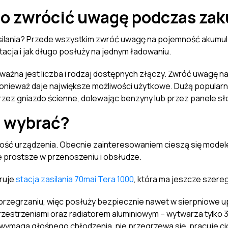
 co zwrócić uwagę podczas za
silania? Przede wszystkim zwróć uwagę na pojemność akumula
tacja i jak długo posłuży na jednym ładowaniu.
ażna jest liczba i rodzaj dostępnych złączy. Zwróć uwagę na s
onieważ daje największe możliwości użytkowe. Dużą popularn
rzez gniazdo ścienne, dolewając benzyny lub przez panele s
ką wybrać?
lność urządzenia. Obecnie zainteresowaniem cieszą się mod
e prostsze w przenoszeniu i obsłudze.
eruje
stacja zasilania 70mai Tera 1000
, która ma jeszcze szere
rzegrzaniu, więc posłuży bezpiecznie nawet w sierpniowe upa
przestrzeniami oraz radiatorem aluminiowym – wytwarza tylko 
 wymaga głośnego chłodzenia, nie przegrzewa się, pracuje cic