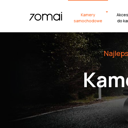
Kamery
Akces
samochodowe
do k
Najlep
Kam