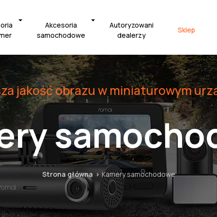
oria
Akcesoria
Autoryzowani
Sklep
amer
samochodowe
dealerzy
sza jakość obrazu w miniaturowym urz
ery samocho
Strona główna
Kamery samochodowe