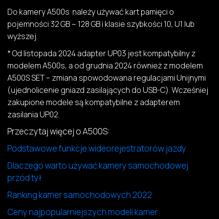
Do kamery A500s należy używać kart pamięci o
pojemności 32 GB ~ 128 GB i klasie szybkości 10, U1 lub
wyższej.
* Od listopada 2024 adapter UP03 jest kompatybilny z
modelem A500s, a od grudnia 2024 również z modelem
A500S SET – zmiana spowodowana regulacjami Unijnymi
(ujednolicenie gniazd zasilających do USB-C). Wcześniej
zakupione modele są kompatybilne z adapterem
zasilania UP02.
Przeczytaj więcej o A500S:
Podstawowe funkcje wideorejestratorów jazdy
Dlaczego warto używać kamery samochodowej
przód tył
Ranking kamer samochodowych 2022
Ceny najpopularniejszych modeli kamer