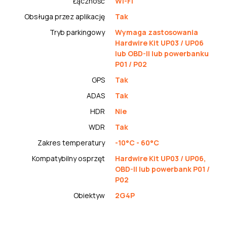
Łączność
Wi-Fi
Obsługa przez aplikację
Tak
Tryb parkingowy
Wymaga zastosowania
Hardwire Kit UP03 / UP06
lub OBD-II lub powerbanku
P01 / P02
GPS
Tak
ADAS
Tak
HDR
Nie
WDR
Tak
Zakres temperatury
-10°C - 60°C
Kompatybilny osprzęt
Hardwire Kit UP03 / UP06,
OBD-II lub powerbank P01 /
P02
Obiektyw
2G4P