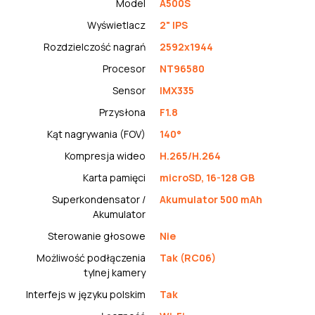
Model
A500S
Wyświetlacz
2" IPS
Rozdzielczość nagrań
2592x1944
Procesor
NT96580
Sensor
IMX335
Przysłona
F1.8
Kąt nagrywania (FOV)
140°
Kompresja wideo
H.265/H.264
Karta pamięci
microSD, 16-128 GB
Superkondensator /
Akumulator 500 mAh
Akumulator
Sterowanie głosowe
Nie
Możliwość podłączenia
Tak (RC06)
tylnej kamery
Interfejs w języku polskim
Tak