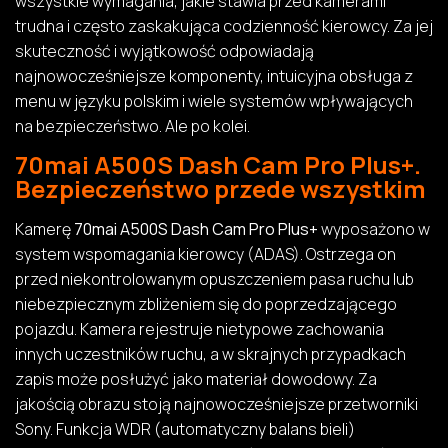
wszystkie wymagania, jakie stawia przed kamerami
trudna i często zaskakująca codzienność kierowcy. Za jej
skuteczność i wyjątkowość odpowiadają
najnowocześniejsze komponenty, intuicyjna obsługa z
menu w języku polskim i wiele systemów wpływających
na bezpieczeństwo. Ale po kolei.
70mai A500S Dash Cam Pro Plus+.
Bezpieczeństwo przede wszystkim
Kamerę
70mai A500S Dash Cam Pro Plus+
wyposażono w
system wspomagania kierowcy (ADAS). Ostrzega on
przed niekontrolowanym opuszczeniem pasa ruchu lub
niebezpiecznym zbliżeniem się do poprzedzającego
pojazdu. Kamera rejestruje nietypowe zachowania
innych uczestników ruchu, a w skrajnych przypadkach
zapis może posłużyć jako materiał dowodowy. Za
jakością obrazu stoją najnowocześniejsze przetworniki
Sony. Funkcja WDR (automatyczny balans bieli)