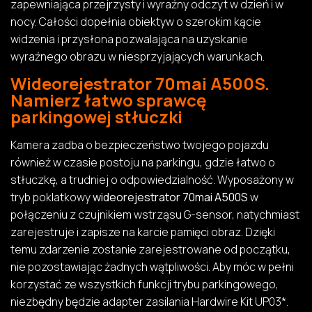
zapewniająca przejrzysty i wyraźny odczyt w dzień i w
nocy. Całości dopełnia obiektyw o szerokim kącie
widzenia i przysłona pozwalająca na uzyskanie
wyraźnego obrazu w niesprzyjających warunkach.
Wideorejestrator 70mai A500S.
Namierz łatwo sprawcę
parkingowej stłuczki
Kamera zadba o bezpieczeństwo twojego pojazdu
również w czasie postoju na parkingu, gdzie łatwo o
stłuczkę, a trudniej o odpowiedzialność. Wyposażony w
tryb poklatkowy
wideorejestrator 70mai A500S
w
połączeniu z czujnikiem wstrząsu G-sensor, natychmiast
zarejestruje i zapisze na karcie pamięci obraz. Dzięki
temu zdarzenie zostanie zarejestrowane od początku,
nie pozostawiając żadnych wątpliwości. Aby móc w pełni
korzystać ze wszystkich funkcji trybu parkingowego,
niezbędny będzie adapter zasilania Hardwire Kit UP03*.