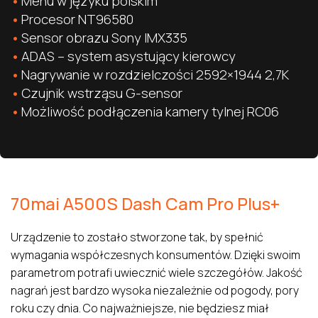
Menu w języku polskim
Procesor NT96580
Sensor obrazu Sony IMX335
ADAS – system asystujący kierowcy
Nagrywanie w rozdzielczości 2592×1944 2,7K
Czujnik wstrząsu G-sensor
Możliwość podłączenia kamery tylnej RC06
70mai A500S Dash Cam Pro Plus+
Urządzenie to zostało stworzone tak, by spełnić
wymagania współczesnych konsumentów. Dzięki swoim
parametrom potrafi uwiecznić wiele szczegółów. Jakość
nagrań jest bardzo wysoka niezależnie od pogody, pory
roku czy dnia. Co najważniejsze, nie będziesz miał